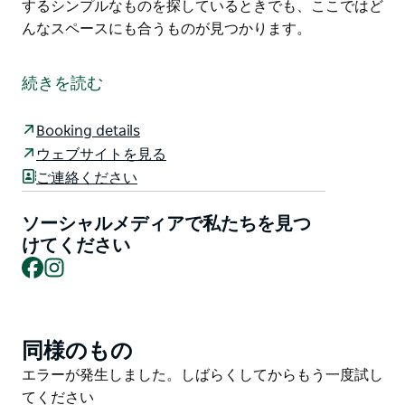
するシンプルなものを探しているときでも、ここではど
んなスペースにも合うものが見つかります。
やあ！ そこにいます！
ワジャール地域先住民ギャラリーへようこそ。ここで
続きを読む
は、地域の先住民アーティストの素晴らしい才能と技術
が披露されています。
Booking details
ウェブサイトを見る
ここには幅広い芸術品や工芸品が展示されており、誰も
ご連絡ください
が満足できるものがあります！
キャンピングカー用の小さなものを探しているときで
ソーシャルメディアで私たちを見つ
も、自宅やオフィス用の大きな作品を探しているときで
けてください
も、ダイニングテーブルを明るくするシンプルなものを
Facebook
Instagram
探しているときでも、ここではどんなスペースにも合う
ものが見つかります。
同様のもの
Product
List
Product
エラーが発生しました。しばらくしてからもう一度試し
List
てください