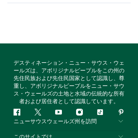
デスティネーション・ニュー・サウス・ウェ
ールズは、アボリジナルピープルをこの州の
先住民族および先住民国家として認識し、尊
重し、アボリジナルピープルをニュー・サウ
ス・ウェールズの土地と水域の伝統的な所有
者および居住者として認識しています。
フ
ツ
ユ
イ
テ
ピ
ニューサウスウェールズ州を訪問
ェ
イ
ー
ン
ィ
ン
イ
ッ
チ
ス
ッ
タ
お問い合わせ
このサイトでは