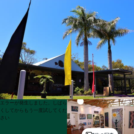
Product
Product
エラーが発生しました。しばら
List
List
くしてからもう一度試してくだ
さい