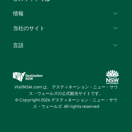
ス
タ
ュ
タ
ク
レ
免責事項
ブ
ー
ー
グ
ト
ス
目的地
情報
ッ
ブ
ラ
ッ
ト
プライバシー
やるべきこと
ク
ム
ク
旅行情報
当社のサイト
クッキーに関する通知
ニューサウスウェールズ州のロードトリップ
ビジネスを登録する
利用規約
Sydney.com
イベント
言語
NSWでのビジネス
デスティネーション・ニュー・サウス・ウェール
宿泊施設
ニューサウスウェールズ州の教育
ズコーポレート
お得な情報
ビジネスイベントNSW
デスティネーション・ニュー・サウス・ウェール
VisitNSW.com は、 デスティネーション・ニュー・サウ
ズメディアセンター
ス・ウェールズの公式観光サイトです。
ビビッド・シドニー
© Copyright
2026
デスティネーション・ニュー・サウ
ス・ウェールズ. All rights reserved