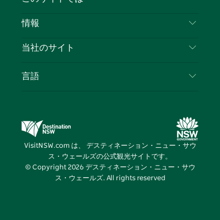
ス
タ
ュ
タ
ク
レ
免責事項
ブ
ー
ー
グ
ト
ス
目的地
情報
ッ
ブ
ラ
ッ
ト
プライバシー
やるべきこと
ク
ム
ク
旅行情報
当社のサイト
クッキーに関する通知
ニューサウスウェールズ州のロードトリップ
ビジネスを登録する
利用規約
Sydney.com
イベント
言語
NSWでのビジネス
デスティネーション・ニュー・サウス・ウェール
宿泊施設
ニューサウスウェールズ州の教育
ズコーポレート
お得な情報
ビジネスイベントNSW
デスティネーション・ニュー・サウス・ウェール
VisitNSW.com は、 デスティネーション・ニュー・サウ
ズメディアセンター
ス・ウェールズの公式観光サイトです。
ビビッド・シドニー
© Copyright
2026
デスティネーション・ニュー・サウ
ス・ウェールズ. All rights reserved