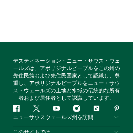
デスティネーション・ニュー・サウス・ウェ
ールズは、アボリジナルピープルをこの州の
先住民族および先住民国家として認識し、尊
重し、アボリジナルピープルをニュー・サウ
ス・ウェールズの土地と水域の伝統的な所有
者および居住者として認識しています。
フ
ツ
ユ
イ
テ
ピ
ニューサウスウェールズ州を訪問
ェ
イ
ー
ン
ィ
ン
イ
ッ
チ
ス
ッ
タ
お問い合わせ
このサイトでは