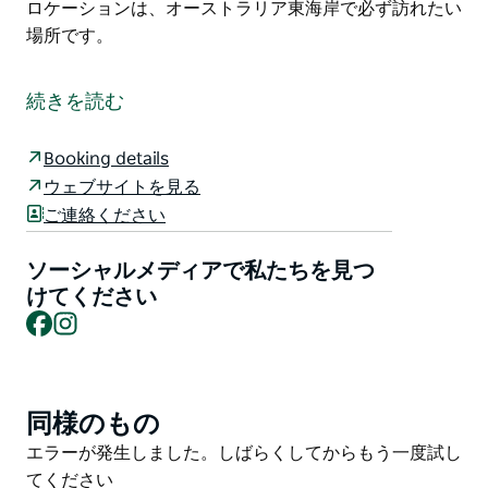
ロケーションは、オーストラリア東海岸で必ず訪れたい
場所です。
美しく手入れされた16エーカーの庭園に佇み、ドリゴ国
立公園を一望するスリー・ブルー・ダックス・ベリンジ
続きを読む
ェンは、贅沢なお食事、結婚式、特別なイベントなど、
忘れられない思い出となる空間をご提供します。自然に
Booking details
囲まれ、牧場直送の食材を使った本格的なダイニング体
ウェブサイトを見る
験をご提供するこのレストランは、素晴らしい料理と息
ご連絡ください
を呑むような景色が完璧に融合しています。ソーテルか
らわずか15分、コフスハーバーから25分という便利な
ソーシャルメディアで私たちを見つ
ロケーションは、オーストラリア東海岸で必ず訪れたい
けてください
場所です。
Facebook
Instagram
同様のもの
Product
List
Product
エラーが発生しました。しばらくしてからもう一度試し
List
てください