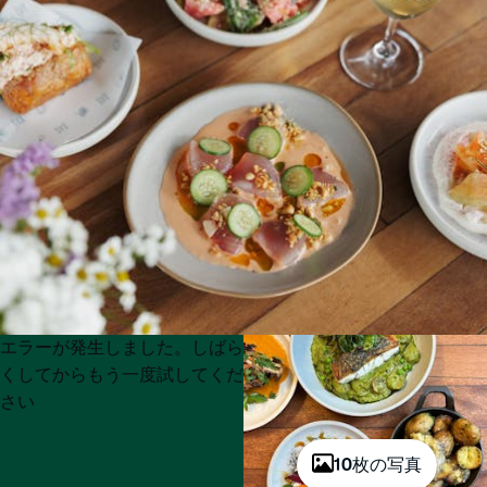
Product
Product
エラーが発生しました。しばら
List
List
くしてからもう一度試してくだ
さい
10枚の写真