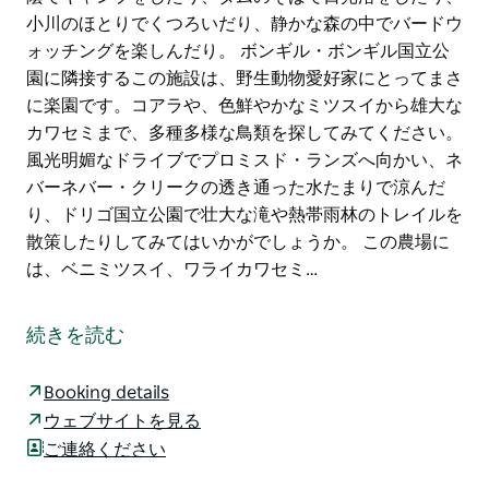
小川のほとりでくつろいだり、静かな森の中でバードウ
ォッチングを楽しんだり。 ボンギル・ボンギル国立公
園に隣接するこの施設は、野生動物愛好家にとってまさ
に楽園です。コアラや、色鮮やかなミツスイから雄大な
カワセミまで、多種多様な鳥類を探してみてください。
風光明媚なドライブでプロミスド・ランズへ向かい、ネ
バーネバー・クリークの透き通った水たまりで涼んだ
り、ドリゴ国立公園で壮大な滝や熱帯雨林のトレイルを
散策したりしてみてはいかがでしょうか。 この農場に
は、ベニミツスイ、ワライカワセミ…
自然の中でリラックス。
魅力的な町ベリンゲン、ウルンガ、ミレストムに囲まれ
続きを読む
たこのキャンプ場は、息を呑むような絶景に囲まれてい
ます。
Booking details
ウェブサイトを見る
ベリンゲンとプロミストランドにほど近い理想的なロケ
ご連絡ください
ーションに位置し、美しい川、透き通った水遊び場、そ
して壮大な山々の景色へ簡単にアクセスできます。