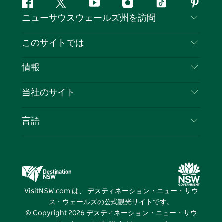
フ
ツ
ユ
イ
テ
ピ
ニューサウスウェールズ州を訪問
ェ
イ
ー
ン
ィ
ン
イ
ッ
チ
ス
ッ
タ
お問い合わせ
このサイトでは
ス
タ
ュ
タ
ク
レ
免責事項
ブ
ー
ー
グ
ト
ス
目的地
情報
ッ
ブ
ラ
ッ
ト
プライバシー
やるべきこと
ク
ム
ク
旅行情報
当社のサイト
クッキーに関する通知
ニューサウスウェールズ州のロードトリップ
ビジネスを登録する
利用規約
Sydney.com
イベント
言語
NSWでのビジネス
デスティネーション・ニュー・サウス・ウェール
宿泊施設
ニューサウスウェールズ州の教育
ズコーポレート
お得な情報
ビジネスイベントNSW
デスティネーション・ニュー・サウス・ウェール
VisitNSW.com は、 デスティネーション・ニュー・サウ
ズメディアセンター
ス・ウェールズの公式観光サイトです。
ビビッド・シドニー
© Copyright
2026
デスティネーション・ニュー・サウ