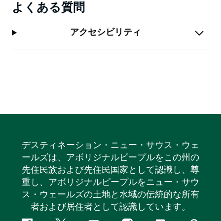
よくある質問
ッシュウォーキングコースを散策しましょう。
近くの川で釣りを楽しんだり、ベリンゲン周辺のアクセ
アクセシビリティ
スしやすい場所からカヤックを漕ぎ出したり、マウンテ
ンバイクでパインクリーク森林のトレイルを探索したり
することもできます。
デスティネーション・ニュー・サウス・ウェ
ールズは、アボリジナルピープルをこの州の
先住民族および先住民国家として認識し、尊
重し、アボリジナルピープルをニュー・サウ
ス・ウェールズの土地と水域の伝統的な所有
者および居住者として認識しています。