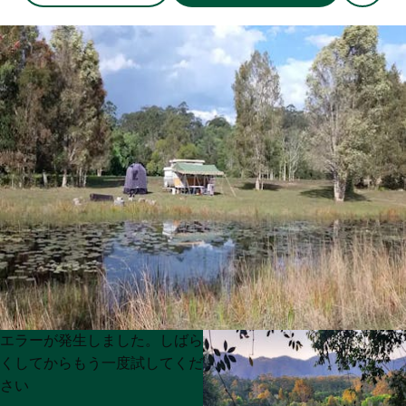
Product
Product
エラーが発生しました。しばら
List
List
くしてからもう一度試してくだ
さい