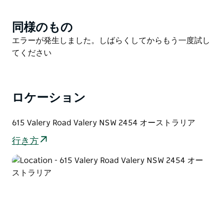
農場周辺には、絵のように美しい場所が数多くありま
同様のもの
Product
す。そびえ立つ木々の木陰でキャンプをしたり、ダムの
List
そばで日光浴をしたり、小川のほとりでくつろいだり、
Product
エラーが発生しました。しばらくしてからもう一度試し
静かな森の中でバードウォッチングを楽しんだり。
List
てください
ボンギル・ボンギル国立公園に隣接するこの施設は、野
生動物愛好家にとってまさに楽園です。コアラや、色鮮
やかなミツスイから雄大なカワセミまで、多種多様な鳥
ロケーション
類を探してみてください。
615 Valery Road Valery NSW 2454 オーストラリア
風光明媚なドライブでプロミスド・ランズへ向かい、ネ
バーネバー・クリークの透き通った水たまりで涼んだ
行き方
り、ドリゴ国立公園で壮大な滝や熱帯雨林のトレイルを
散策したりしてみてはいかがでしょうか。
この農場には、ベニミツスイ、ワライカワセミ、ニワシ
ドリなど、様々な野鳥が生息しています。まさにバード
ウォッチングの楽園です！
手つかずの熱帯雨林やコアラの保護区へと続く私有のブ