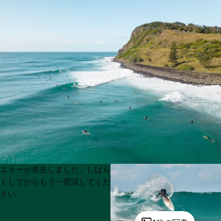
Product
Product
エラーが発生しました。しばら
List
List
くしてからもう一度試してくだ
さい