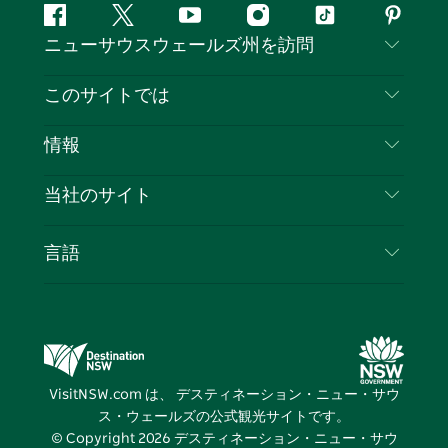
フ
ツ
ユ
イ
テ
ピ
ニューサウスウェールズ州を訪問
ェ
イ
ー
ン
ィ
ン
イ
ッ
チ
ス
ッ
タ
お問い合わせ
このサイトでは
ス
タ
ュ
タ
ク
レ
免責事項
ブ
ー
ー
グ
ト
ス
目的地
情報
ッ
ブ
ラ
ッ
ト
プライバシー
やるべきこと
ク
ム
ク
旅行情報
当社のサイト
クッキーに関する通知
ニューサウスウェールズ州のロードトリップ
ビジネスを登録する
利用規約
Sydney.com
イベント
言語
NSWでのビジネス
デスティネーション・ニュー・サウス・ウェール
宿泊施設
ニューサウスウェールズ州の教育
ズコーポレート
お得な情報
ビジネスイベントNSW
デスティネーション・ニュー・サウス・ウェール
VisitNSW.com は、 デスティネーション・ニュー・サウ
ズメディアセンター
ス・ウェールズの公式観光サイトです。
ビビッド・シドニー
© Copyright
2026
デスティネーション・ニュー・サウ