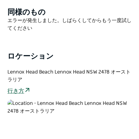
は世界的に有名で、力強く、安定した波が続き、多くの
同様のもの
Product
写真に収められています。世界中から経験豊富なサーフ
List
Product
エラーが発生しました。しばらくしてからもう一度試し
ァーが集まり、その強さを操る熟練サーファーと、この
List
てください
地を知り尽くした地元のサーファーにスリリングなライ
ディングを提供しています。波は砂浜と滑らかな岩の上
で砕け散るため、息を呑むほど美しい景観でありなが
ら、難易度の高いスポットとなっています。初心者には
ロケーション
不向きですが、サーフゾーンとして高い評価を得ていま
す。
Lennox Head Beach Lennox Head NSW 2478 オースト
波の向こうには、息を呑むほど美しい海岸線が広がり、
ラリア
ビーチウォーク、季節ごとのホエールウォッチング、岬
行き方
からのオーシャンビューなど、最高の楽しみが待ってい
ます。サーフクラブの北側では、リードをつけた犬を連
れての参加も歓迎されており、アクティブな旅行者にも
地元の人にも最適な場所です。
サーフィン、散策、あるいはただ雰囲気を楽しむだけで
も、レノックス・ヘッドはニューサウスウェールズ州北