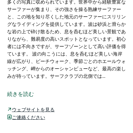
多くの写真に収められています。世界中から経験豊富な
サーファーが集まり、その強さを操る熟練サーファー
と、この地を知り尽くした地元のサーファーにスリリン
グなライディングを提供しています。波は砂浜と滑らか
な岩の上で砕け散るため、息を呑むほど美しい景観であ
りながら、難易度の高いスポットとなっています。初心
者には不向きですが、サーフゾーンとして高い評価を得
ています。 波の向こうには、息を呑むほど美しい海岸
線が広がり、ビーチウォーク、季節ごとのホエールウォ
ッチング、岬からのオーシャンビューなど、最高の楽し
みが待っています。サーフクラブの北側では…
レノックス・ヘッド国立サーフィン保護区は、オースト
ラリアを代表するサーフィンスポットの一つです。
続きを読む
2007年に国内で3番目、当時最大の国立サーフィン保護
区に指定され、レノックス・ヘッド・サーフクラブから
ウェブサイトを見る
南のフラットロックまで7.2kmにわたり広がっていま
ご連絡ください
す。
レノックス・ヘッドのライトハンド・ポイントブレイク