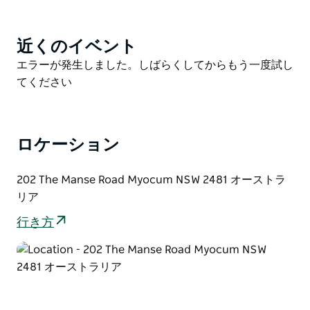
場所がたくさんあります。丘の中腹に暖炉があり、木々
の下にハンモックがあり、デイベッドが組み込まれた屋
近くのイベント
Product
根付きの後部ベランダ、家の正面には豪華な木材のベラ
List
Product
エラーが発生しました。しばらくしてからもう一度試し
ンダもあります。
List
てください
Hidden Byron の内部は、世界中から調達した美しい家
具、アート、オブジェを折衷的に組み合わせた、印象的
なインテリア デザインを誇っています。各スペースは
ユニークなスタイルで、慎重に選ばれた家具、絵画、装
ロケーション
飾品などにより、独自の個性をもたらしています。この
家の中心は広々としたキッチン、ダイニング、リビング
202 The Manse Road Myocum NSW 2481 オーストラ
スペースで、ベッドルームとバスルームが敷地の両側に
リア
あります。
行き方