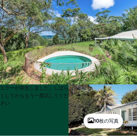
Product
Product
エラーが発生しました。しばら
List
List
くしてからもう一度試してくだ
さい
10枚の写真