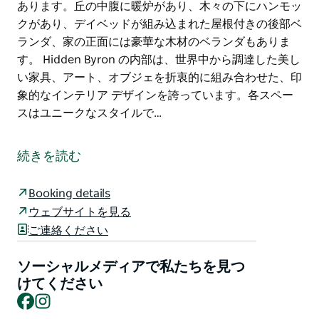
あります。丘の中腹に暖炉があり、木々の下にハンモッ
クがあり、デイベッドが組み込まれた屋根付きの後部ベ
ランダ、家の正面には豪華な木材のベランダもありま
す。 Hidden Byron の内部は、世界中から調達した美し
い家具、アート、オブジェを折衷的に組み合わせた、印
象的なインテリア デザインを誇っています。各スペー
スはユニークなスタイルで…
この素晴らしい田園地帯の隠れ家の名前がすべてを物語
っています。4 エーカーの至福の内陸地にひっそりと佇
続きを読む
む、計り知れない美しさと静けさです。マイオカムのナ
イトキャップ国立公園の麓に位置するヒドゥン・バイロ
Booking details
ンは、新しく改装されインテリアデザインされた、スタ
ウェブサイトを見る
イリッシュで広々とした4ベッドルーム、3バスルーム
ご連絡ください
の家で、大きな静けさを提供します。
豪華な緑と成熟した木々が四方を囲み、ヒドゥン バイ
ソーシャルメディアで私たちを見つ
ロンは日常生活の喧騒から逃れるのに最適な場所です。
けてください
Facebook
Instagram
敷地内には、景色を満喫できる沈み込み席を備えた印象
的な円形プールなど、リラックスしてくつろげる静かな