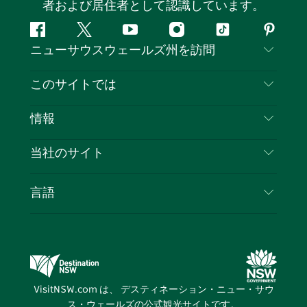
者および居住者として認識しています。
フ
ツ
ユ
イ
テ
ピ
ニューサウスウェールズ州を訪問
ェ
イ
ー
ン
ィ
ン
イ
ッ
チ
ス
ッ
タ
お問い合わせ
このサイトでは
ス
タ
ュ
タ
ク
レ
免責事項
ブ
ー
ー
グ
ト
ス
目的地
情報
ッ
ブ
ラ
ッ
ト
プライバシー
やるべきこと
ク
ム
ク
旅行情報
当社のサイト
クッキーに関する通知
ニューサウスウェールズ州のロードトリップ
ビジネスを登録する
利用規約
Sydney.com
イベント
言語
NSWでのビジネス
デスティネーション・ニュー・サウス・ウェール
宿泊施設
ニューサウスウェールズ州の教育
ズコーポレート
お得な情報
ビジネスイベントNSW
デスティネーション・ニュー・サウス・ウェール
VisitNSW.com は、 デスティネーション・ニュー・サウ
ズメディアセンター
ス・ウェールズの公式観光サイトです。