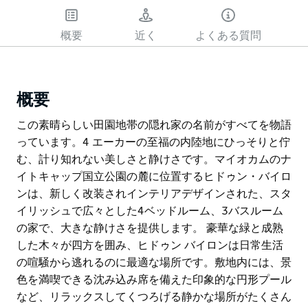
概要
近く
よくある質問
概要
この素晴らしい田園地帯の隠れ家の名前がすべてを物語
っています。4 エーカーの至福の内陸地にひっそりと佇
む、計り知れない美しさと静けさです。マイオカムのナ
イトキャップ国立公園の麓に位置するヒドゥン・バイロ
ンは、新しく改装されインテリアデザインされた、スタ
イリッシュで広々とした4ベッドルーム、3バスルーム
の家で、大きな静けさを提供します。 豪華な緑と成熟
した木々が四方を囲み、ヒドゥン バイロンは日常生活
の喧騒から逃れるのに最適な場所です。敷地内には、景
色を満喫できる沈み込み席を備えた印象的な円形プール
など、リラックスしてくつろげる静かな場所がたくさん