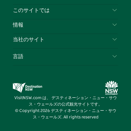
イ
ッ
チ
ス
ッ
タ
お問い合わせ
このサイトでは
ス
タ
ュ
タ
ク
レ
免責事項
ブ
ー
ー
グ
ト
ス
目的地
情報
ッ
ブ
ラ
ッ
ト
プライバシー
やるべきこと
ク
ム
ク
旅行情報
当社のサイト
クッキーに関する通知
ニューサウスウェールズ州のロードトリップ
ビジネスを登録する
利用規約
Sydney.com
イベント
言語
NSWでのビジネス
デスティネーション・ニュー・サウス・ウェール
宿泊施設
ニューサウスウェールズ州の教育
ズコーポレート
お得な情報
ビジネスイベントNSW
デスティネーション・ニュー・サウス・ウェール
VisitNSW.com は、 デスティネーション・ニュー・サウ
ズメディアセンター
ス・ウェールズの公式観光サイトです。
ビビッド・シドニー
© Copyright
2026
デスティネーション・ニュー・サウ
ス・ウェールズ. All rights reserved