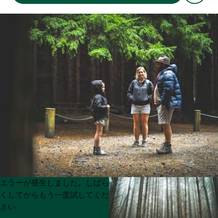
Product
Product
エラーが発生しました。しばら
List
List
くしてからもう一度試してくだ
さい