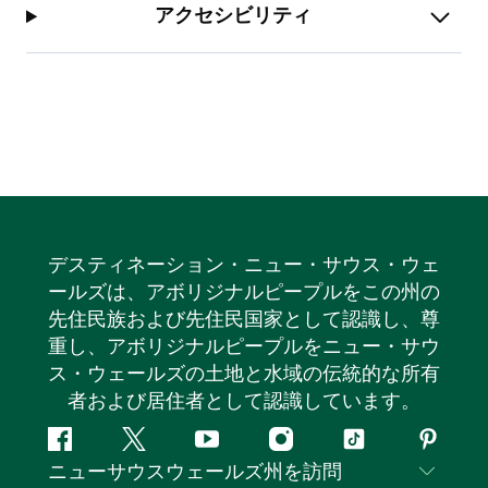
アクセシビリティ
デスティネーション・ニュー・サウス・ウェ
ールズは、アボリジナルピープルをこの州の
先住民族および先住民国家として認識し、尊
重し、アボリジナルピープルをニュー・サウ
ス・ウェールズの土地と水域の伝統的な所有
者および居住者として認識しています。
フ
ツ
ユ
イ
テ
ピ
ニューサウスウェールズ州を訪問
ェ
イ
ー
ン
ィ
ン