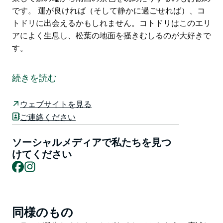
です。 運が良ければ（そして静かに過ごせれば）、コ
トドリに出会えるかもしれません。コトドリはこのエリ
アによく生息し、松葉の地面を掻きむしるのが大好きで
す。
スチュワーツ・ブルック州立森林公園内にある「ザ・フ
ァーズ」は、バリントン・トップス・フォレスト・ロー
続きを読む
ドの西端近くにある、かつての松林の中にある素晴らし
いピクニックエリアです。
ウェブサイトを見る
鬱蒼とした松の林冠にはほとんど光が差し込まず、この
ご連絡ください
美しいエリアに別世界の雰囲気を醸し出しています。そ
びえ立つ松の木々に囲まれたピクニックテーブルで休憩
ソーシャルメディアで私たちを見つ
したり、ザ・ファーズを散策して森の端から南西の景色
けてください
Facebook
Instagram
を眺めたりするのもお勧めです。
運が良ければ（そして静かに過ごせれば）、コトドリに
出会えるかもしれません。コトドリはこのエリアによく
生息し、松葉の地面を掻きむしるのが大好きです。
同様のもの
Product