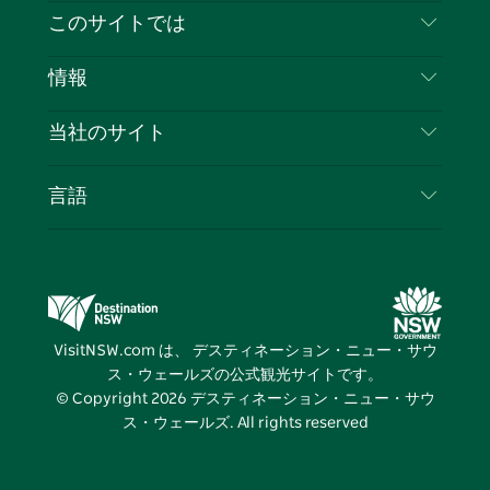
イ
ッ
チ
ス
ッ
タ
お問い合わせ
このサイトでは
ス
タ
ュ
タ
ク
レ
免責事項
ブ
ー
ー
グ
ト
ス
目的地
情報
ッ
ブ
ラ
ッ
ト
プライバシー
やるべきこと
ク
ム
ク
旅行情報
当社のサイト
クッキーに関する通知
ニューサウスウェールズ州のロードトリップ
ビジネスを登録する
利用規約
Sydney.com
イベント
言語
NSWでのビジネス
デスティネーション・ニュー・サウス・ウェール
宿泊施設
ニューサウスウェールズ州の教育
ズコーポレート
お得な情報
ビジネスイベントNSW
デスティネーション・ニュー・サウス・ウェール
VisitNSW.com は、 デスティネーション・ニュー・サウ
ズメディアセンター
ス・ウェールズの公式観光サイトです。
ビビッド・シドニー
© Copyright
2026
デスティネーション・ニュー・サウ
ス・ウェールズ. All rights reserved