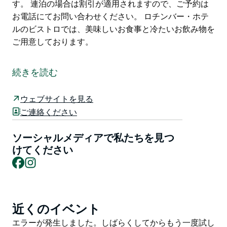
す。 連泊の場合は割引が適用されますので、ご予約は
お電話にてお問い合わせください。 ロチンバー・ホテ
ルのビストロでは、美味しいお食事と冷たいお飲み物を
ご用意しております。
ハンターバレーのブドウ園までわずか10分、メイトラ
ンドまで10分という中心部に位置するロチンバー・ホ
続きを読む
テル・モーテルは、足の疲れを癒すのに最適な場所で
す。
ウェブサイトを見る
ロチンバー・ホテル・モーテルは、クイーンルーム、ツ
ご連絡ください
インルーム、ファミリールームを含む9室の客室をご用
意しています。全室エアコン、専用バスルーム、バー冷
ソーシャルメディアで私たちを見つ
蔵庫を完備しています。料金にはコンチネンタルブレッ
けてください
Facebook
Instagram
クファースト、紅茶とコーヒーも含まれています。
連泊の場合は割引が適用されますので、ご予約はお電話
にてお問い合わせください。
近くのイベント
Product
ロチンバー・ホテルのビストロでは、美味しいお食事と
List
冷たいお飲み物をご用意しております。
Product
エラーが発生しました。しばらくしてからもう一度試し