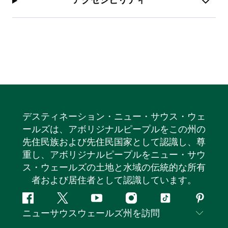
アクセシビリティ
デスティネーション・ニュー・サウス・ウェ
ールズは、アボリジナルピープルをこの州の
先住民族および先住民国家として認識し、尊
重し、アボリジナルピープルをニュー・サウ
ス・ウェールズの土地と水域の伝統的な所有
者および居住者として認識しています。
フ
ツ
ユ
イ
テ
ピ
ニューサウスウェールズ州を訪問
ェ
イ
ー
ン
ィ
ン