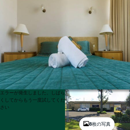
Product
Product
エラーが発生しました。しばら
List
List
くしてからもう一度試してくだ
さい
8枚の写真