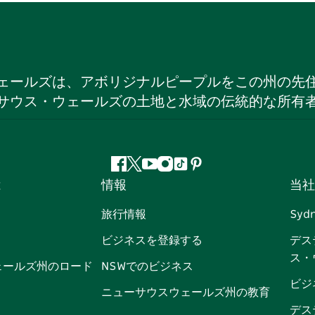
ェールズは、アボリジナルピープルをこの州の先
サウス・ウェールズの土地と水域の伝統的な所有
フ
ツ
ユ
イ
テ
ピ
は
情報
当社
ェ
イ
ー
ン
ィ
ン
イ
ッ
チ
ス
ッ
タ
旅行情報
Syd
ス
タ
ュ
タ
ク
レ
ビジネスを登録する
デス
ブ
ー
ー
グ
ト
ス
ス・
ッ
ブ
ラ
ッ
ト
ェールズ州のロード
NSWでのビジネス
ク
ム
ク
ビジ
ニューサウスウェールズ州の教育
デス