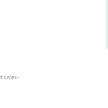
ーまで車で 10 分です。
てください