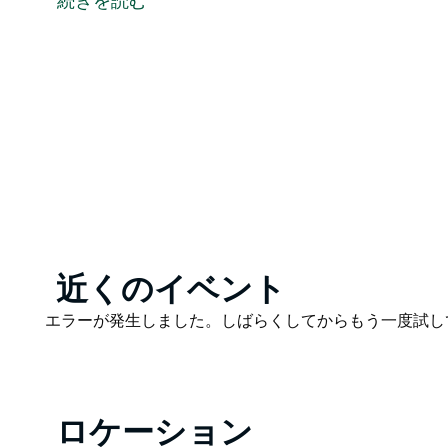
続きを読む
カフェやショップまで歩いてすぐ、ポコルビンのワイナリ
Product
近くのイベント
List
Product
エラーが発生しました。しばらくしてからもう一度試し
List
ロケーション