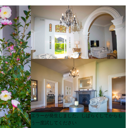
Product
Product
エラーが発生しました。しばらくしてからも
List
List
う一度試してください