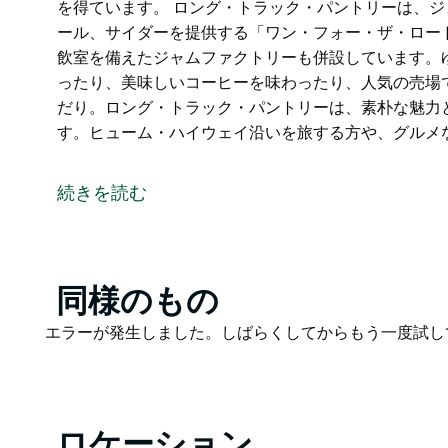
を得ています。 ロング・トラック・パントリーは、
ール、サイダーを提供する「ワン・フォー・ザ・ロー
飲室を備えたジャムファクトリーも併設しています。
ったり、美味しいコーヒーを味わったり、人気の売場
だり。ロング・トラック・パントリーは、素朴な魅力
す。ヒューム・ハイウェイ沿いを旅する方や、グルメ
魅力的な川沿いの村、ジュジョンに佇むロング・トラ
のおもてなしが楽しめる活気あふれる場所です。この
続きを読む
材を使った季節のメニュー、食欲をそそる焼き菓子、
を得ています。
ロング・トラック・パントリーは、ジェラート、アイ
提供する「ワン・フォー・ザ・ロード」という独立し
Product
同様のもの
ムファクトリーも併設しています。ゆっくりと食事を
List
Product
エラーが発生しました。しばらくしてからもう一度試し
コーヒーを味わったり、人気の売場で買い物をしたり
List
ラック・パントリーは、素朴な魅力とあらゆる面で優
イウェイ沿いを旅する方や、グルメな方にとって必見
ロケーション