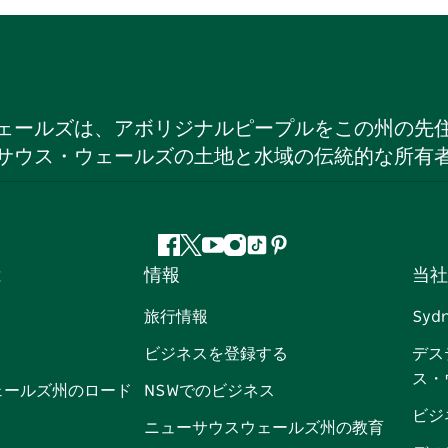
ェールズは、アボリジナルピープルをこの州の先
サウス・ウェールズの土地と水域の伝統的な所有
フ
ツ
ユ
イ
テ
ピ
は
情報
当社
ェ
イ
ー
ン
ィ
ン
イ
ッ
チ
ス
ッ
タ
旅行情報
Syd
ス
タ
ュ
タ
ク
レ
ビジネスを登録する
デス
ブ
ー
ー
グ
ト
ス
ス・
ッ
ブ
ラ
ッ
ト
ェールズ州のロード
NSWでのビジネス
ク
ム
ク
ビジ
ニューサウスウェールズ州の教育