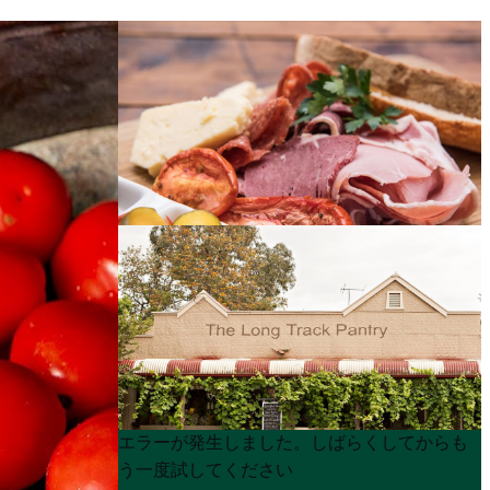
Product
Product
エラーが発生しました。しばらくしてからも
List
List
う一度試してください