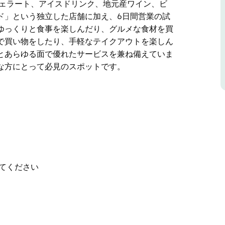
ジェラート、アイスドリンク、地元産ワイン、ビ
ド」という独立した店舗に加え、6日間営業の試
ゆっくりと食事を楽しんだり、グルメな食材を買
で買い物をしたり、手軽なテイクアウトを楽しん
とあらゆる面で優れたサービスを兼ね備えていま
な方にとって必見のスポットです。
ック・パントリーは、美味しい料理と温かい田舎
象徴的なカフェ兼食料品店は、新鮮な地元産の食
自家製のジャムやテイクアウトの食事で高い評価
スドリンク、地元産ワイン、ビール、サイダーを
た店舗に加え、6日間営業の試飲室を備えたジャ
楽しんだり、グルメな食材を買ったり、美味しい
てください
、手軽なテイクアウトを楽しんだり。ロング・ト
れたサービスを兼ね備えています。ヒューム・ハ
のスポットです。