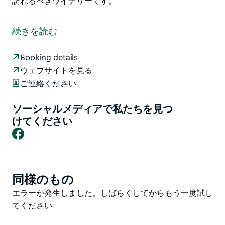
訪れるべきワイナリーです。
ギャラガー ワインズで受賞歴のある白ワインと赤ワイ
ンのテーブル ワインを味わってください。ワインメー
続きを読む
カーと話し、スパークリング ワインを味わってくださ
い。敷地内で作られた特製チーズを楽しんだり、屋根付
Booking details
きのピクニック エリアでくつろいだりしてください。
ウェブサイトを見る
ギャラガー ヴィンヤードは 1995 年にシャルドネとシラ
ご連絡ください
ーズを植えました。ホール - マランバテマン地区に位置
し、バリニャック ダム渓谷を見渡せます。わずか数年
ソーシャルメディアで私たちを見つ
で、このワイナリーはキャンベラ地区の高級ワイン生産
けてください
Facebook
者の 1 つとして認知されるようになりました。
誰もが訪れるべきワイナリーです。
同様のもの
Product
List
Product
エラーが発生しました。しばらくしてからもう一度試し
List
てください