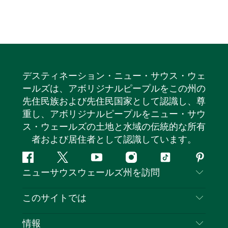
デスティネーション・ニュー・サウス・ウェ
ールズは、アボリジナルピープルをこの州の
先住民族および先住民国家として認識し、尊
重し、アボリジナルピープルをニュー・サウ
ス・ウェールズの土地と水域の伝統的な所有
者および居住者として認識しています。
フ
ツ
ユ
イ
テ
ピ
ニューサウスウェールズ州を訪問
ェ
イ
ー
ン
ィ
ン
イ
ッ
チ
ス
ッ
タ
お問い合わせ
このサイトでは
ス
タ
ュ
タ
ク
レ
免責事項
ブ
ー
ー
グ
ト
ス
目的地
情報
ッ
ブ
ラ
ッ
ト