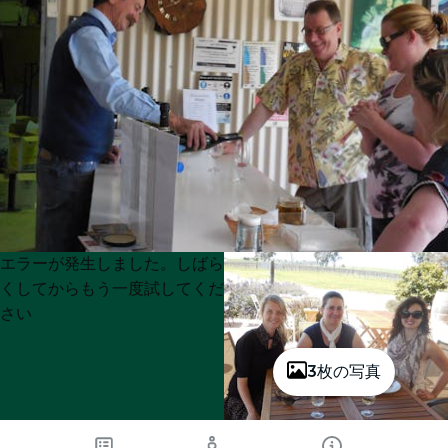
Product
Product
エラーが発生しました。しばら
List
List
くしてからもう一度試してくだ
さい
3枚の写真