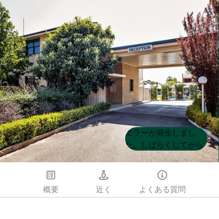
Product
Product
エラーが発生しまし
List
List
た。しばらくしてから
もう一度試してくださ
い
概要
近く
よくある質問