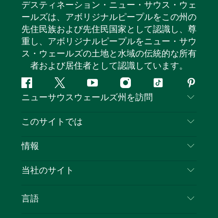
デスティネーション・ニュー・サウス・ウェ
ールズは、アボリジナルピープルをこの州の
先住民族および先住民国家として認識し、尊
重し、アボリジナルピープルをニュー・サウ
ス・ウェールズの土地と水域の伝統的な所有
者および居住者として認識しています。
フ
ツ
ユ
イ
テ
ピ
ニューサウスウェールズ州を訪問
ェ
イ
ー
ン
ィ
ン
イ
ッ
チ
ス
ッ
タ
お問い合わせ
このサイトでは
ス
タ
ュ
タ
ク
レ
免責事項
ブ
ー
ー
グ
ト
ス
目的地
情報
ッ
ブ
ラ
ッ
ト
プライバシー
やるべきこと
ク
ム
ク
旅行情報
当社のサイト
クッキーに関する通知
ニューサウスウェールズ州のロードトリップ
ビジネスを登録する
利用規約
Sydney.com
イベント
言語
NSWでのビジネス
デスティネーション・ニュー・サウス・ウェール
宿泊施設