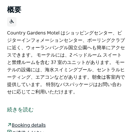
概要
Country Gardens Motel はショッピングセンター、ビ
ジターインフォメーションセンター、ボーリングクラブ
に近く、ウォーランバングル国立公園へも簡単にアクセ
スできます。 モーテルには、2 ベッドルーム スイート
と禁煙ルームを含む 37 室のユニットがあります。 モー
テルの設備には、海水スイミングプール、セントラルヒ
ーティング、エアコンなどがあります。朝食は客室内で
提供しています。 特別なバスパッケージはお問い合わ
せに応じてご利用いただけます。
Country Gardens Motel はショッピングセンター、ビ
ジターインフォメーションセンター、ボーリングクラブ
続きを読む
に近く、ウォーランバングル国立公園へも簡単にアクセ
スできます。
Booking details
モーテルには、2 ベッドルーム スイートと禁煙ルーム