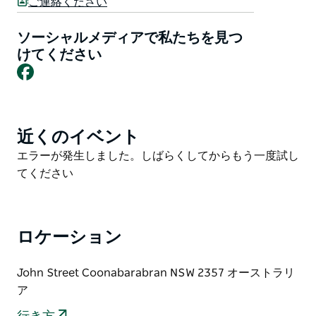
ご連絡ください
を含む 37 室のユニットがあります。
ソーシャルメディアで私たちを見つ
モーテルの設備には、海水スイミングプール、セントラ
けてください
ルヒーティング、エアコンなどがあります。朝食は客室
Facebook
内で提供しています。
特別なバスパッケージはお問い合わせに応じてご利用い
ただけます。
近くのイベント
Product
List
Product
エラーが発生しました。しばらくしてからもう一度試し
List
てください
ロケーション
John Street Coonabarabran NSW 2357 オーストラリ
ア