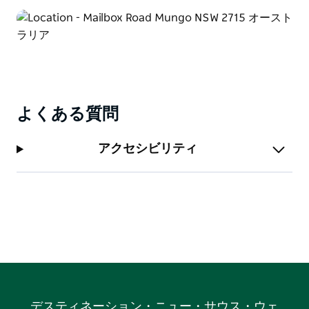
期の入植者にさかのぼります。ここから、雄大なマンゴ
の乾いた湖を見下ろす可動砂丘にアクセスできます。さ
らに挑戦するには、マウンテン バイクでトラックをサ
イクリングしてみてください。
よくある質問
アクセシビリティ
デスティネーション・ニュー・サウス・ウェ