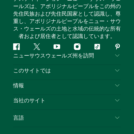
ールズは、アボリジナルピープルをこの州の
先住民族および先住民国家として認識し、尊
重し、アボリジナルピープルをニュー・サウ
ス・ウェールズの土地と水域の伝統的な所有
者および居住者として認識しています。
フ
ツ
ユ
イ
テ
ピ
ニューサウスウェールズ州を訪問
ェ
イ
ー
ン
ィ
ン
イ
ッ
チ
ス
ッ
タ
お問い合わせ
このサイトでは
ス
タ
ュ
タ
ク
レ
免責事項
ブ
ー
ー
グ
ト
ス
目的地
情報
ッ
ブ
ラ
ッ
ト
プライバシー
やるべきこと
ク
ム
ク
旅行情報
当社のサイト
クッキーに関する通知
ニューサウスウェールズ州のロードトリップ
ビジネスを登録する
利用規約
Sydney.com
イベント
言語
NSWでのビジネス
デスティネーション・ニュー・サウス・ウェール
宿泊施設
ニューサウスウェールズ州の教育
ズコーポレート