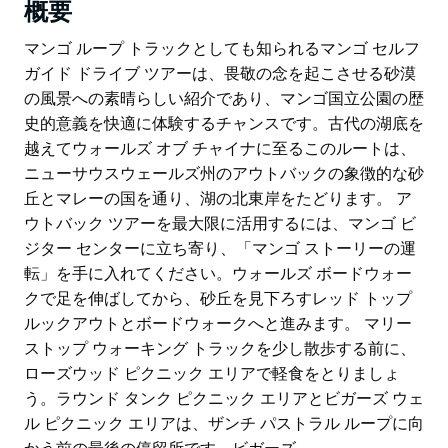
概要
マンゴ ループ トラックとしても知られるマンゴ セルフ
ガイド ドライブ ツアーは、畏敬の念を起こさせる砂漠
の風景への素晴らしい紹介であり、マンゴ国立公園の歴
史的意義を快適に体験するチャンスです。古代の湖底を
越えてウォールズ オブ チャイナに至るこのルートは、
ニューサウスウェールズ州のアウトバックの象徴的な砂
丘とマレーの国を通り、湖の北東岸をたどります。 ア
ウトバック ツアーを最大限に活用するには、マンゴ ビ
ジター センターに立ち寄り、「マンゴ ストーリーの運
転」を手に入れてください。ウォールズ ボードウォー
クで足を伸ばしてから、砂丘を見下ろすレッド トップ
ルックアウトとボードウォークへと進みます。 マリー
ストップ ウォーキング トラックを少し散歩する前に、
ローズウッド ピクニック エリアで軽食をとりましょ
う。ラウンド タンク ピクニック エリアとビガーズ ウェ
ル ピクニック エリアは、ザンチ パストラル ループに向