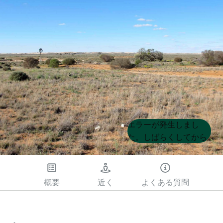
Product
Product
エラーが発生しまし
List
List
た。しばらくしてから
もう一度試してくださ
い
概要
近く
よくある質問