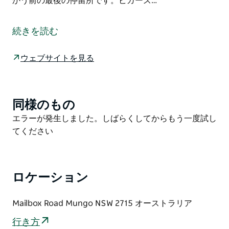
かう前の最後の停留所です。ビガーズ…
マンゴ ループ トラックとしても知られるマンゴ セルフ
ガイド ドライブ ツアーは、畏敬の念を起こさせる砂漠
続きを読む
の風景への素晴らしい紹介であり、マンゴ国立公園の歴
史的意義を快適に体験するチャンスです。古代の湖底を
ウェブサイトを見る
越えてウォールズ オブ チャイナに至るこのルートは、
ニューサウスウェールズ州のアウトバックの象徴的な砂
丘とマレーの国を通り、湖の北東岸をたどります。
同様のもの
Product
アウトバック ツアーを最大限に活用するには、マンゴ
List
Product
エラーが発生しました。しばらくしてからもう一度試し
ビジター センターに立ち寄り、「マンゴ ストーリーの
List
てください
運転」を手に入れてください。ウォールズ ボードウォ
ークで足を伸ばしてから、砂丘を見下ろすレッド トッ
プ ルックアウトとボードウォークへと進みます。
ロケーション
マリー ストップ ウォーキング トラックを少し散歩する
前に、ローズウッド ピクニック エリアで軽食をとりま
しょう。ラウンド タンク ピクニック エリアとビガーズ
Mailbox Road Mungo NSW 2715 オーストラリア
ウェル ピクニック エリアは、ザンチ パストラル ループ
行き方
に向かう前の最後の停留所です。ビガーズ ウェルは初