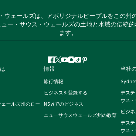
・ウェールズは、アボリジナルピープルをこの州
ニュー・サウス・ウェールズの土地と水域の伝統的
ます。
フ
ツ
ユ
イ
テ
ピ
は
情報
当社
ェ
イ
ー
ン
ィ
ン
イ
ッ
チ
ス
ッ
タ
旅行情報
Sydne
ス
タ
ュ
タ
ク
レ
ビジネスを登録する
デステ
ブ
ー
ー
グ
ト
ス
ウス・
ッ
ブ
ラ
ッ
ト
ウェールズ州のロー
NSWでのビジネス
ク
ム
ク
ビジネ
ニューサウスウェールズ州の教育
デステ
ウス・