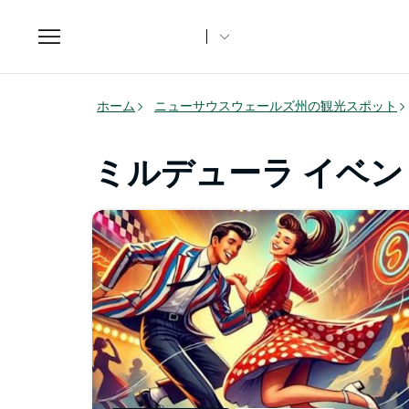
Toggle
navigation
ホーム
ニューサウスウェールズ州の観光スポット
ミルデューラ イベン