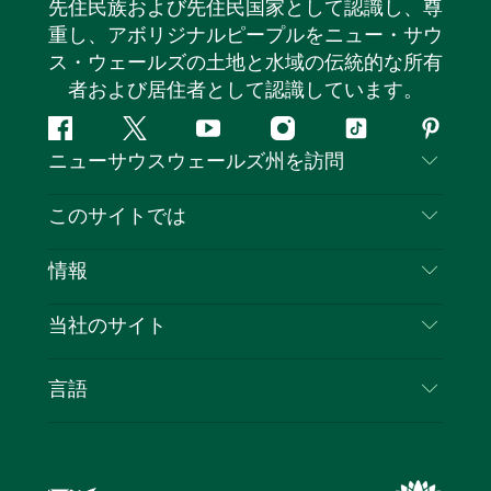
先住民族および先住民国家として認識し、尊
重し、アボリジナルピープルをニュー・サウ
ス・ウェールズの土地と水域の伝統的な所有
者および居住者として認識しています。
フ
ツ
ユ
イ
テ
ピ
ニューサウスウェールズ州を訪問
ェ
イ
ー
ン
ィ
ン
イ
ッ
チ
ス
ッ
タ
お問い合わせ
このサイトでは
ス
タ
ュ
タ
ク
レ
免責事項
ブ
ー
ー
グ
ト
ス
目的地
情報
ッ
ブ
ラ
ッ
ト
プライバシー
やるべきこと
ク
ム
ク
旅行情報
当社のサイト
クッキーに関する通知
ニューサウスウェールズ州のロードトリップ
ビジネスを登録する
利用規約
Sydney.com
イベント
言語
NSWでのビジネス
デスティネーション・ニュー・サウス・ウェール
宿泊施設
ニューサウスウェールズ州の教育
ズコーポレート
お得な情報
ビジネスイベントNSW