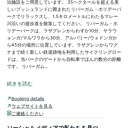
泊施設をご用意しています。 35ヘクタールを超える美
しいブッシュランドに囲まれたリバーガム・ホリデーパ
ークでリラックスし、1.5キロメートルにわたるマレー
川沿いの遊歩道を散策してください。 リバーガム・ホ
リデーパークは、ラザグレンからわずか10分、ヤラウ
ォンガ/マルワラから30分、アルバリー/ウォドンガか
ら45分の場所に位置しています。ラザグレンからワグ
ナまで続く新しい鉄道跡地を利用したサイクリングロー
ドは、当パークのゲートから自転車でほんの数分の距離
です。 リバーガム…
雄大なマレー川沿いのコロワへ逃避行し、ラザグレン・
ワイナリーとビクトリア州北東部のグルメ地帯の中心に
続きを読む
位置する最高のホリデーパークを発見してください。
ゆったりとした週末を過ごしたいご家族連れに朗報で
Booking details
す。
ウェブサイトを見る
ご連絡ください
リバーガム・ホリデーパークでは、豪華なプール付きコ
テージ、デラックスキャビン、電源付きの大型キャラバ