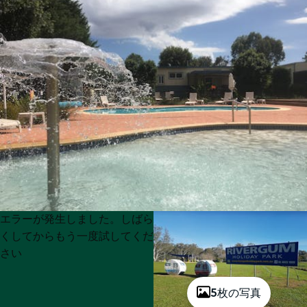
Product
Product
エラーが発生しました。しばら
List
List
くしてからもう一度試してくだ
さい
5枚の写真