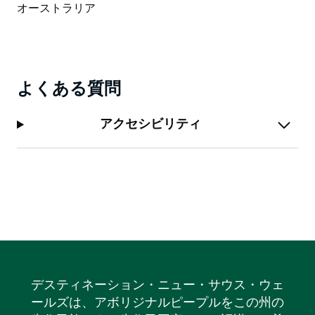
台を囲んで家族や友人とゆったりと過ごしたりできま
す。
ぜひお越しいただき、この地域ならではの素晴らしい体
験をお楽しみください！
よくある質問
アクセシビリティ
デスティネーション・ニュー・サウス・ウェ
ールズは、アボリジナルピープルをこの州の