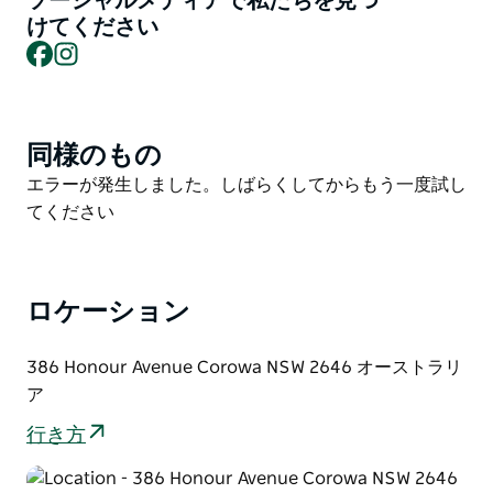
ソーシャルメディアで私たちを見つ
ン・モーターホームサイト、そして素晴らしい川沿いの
けてください
ブッシュキャンプエリアなど、様々なタイプの宿泊施設
Facebook
Instagram
をご用意しています。
35ヘクタールを超える美しいブッシュランドに囲まれ
たリバーガム・ホリデーパークでリラックスし、1.5キ
同様のもの
Product
ロメートルにわたるマレー川沿いの遊歩道を散策してく
List
ださい。
Product
エラーが発生しました。しばらくしてからもう一度試し
List
てください
リバーガム・ホリデーパークは、ラザグレンからわずか
10分、ヤラウォンガ/マルワラから30分、アルバリー/
ウォドンガから45分の場所に位置しています。ラザグ
レンからワグナまで続く新しい鉄道跡地を利用したサイ
ロケーション
クリングロードは、当パークのゲートから自転車でほん
の数分の距離です。
386 Honour Avenue Corowa NSW 2646 オーストラリ
ア
リバーガム・ホリデーパークは、ご家族連れ、カップ
ル、そして童心を忘れない大人の方々まで、どなたにも
行き方
お楽しみいただける素晴らしい施設をご用意していま
す。釣り、ボート、カヌーを楽しんだり、共有の焚き火