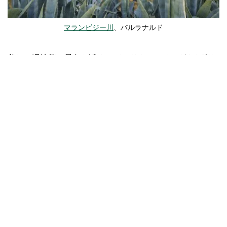
マランビジー川
、バルラナルド
美しい湿地帯の景色と近くのバードウォッチングをお楽し
みください
ヤンガ湖のウォーキングコース
で
ヤンガ国立公
園
湿地帯には、サギ、サギ類、ヘラサギ、ウミワシなど
150種の鳥類が生息しています。この地域の自然環境を詳
しくガイドたい方は、
アウトバックジオアドベンチャーズ
ヤンガ国立公園の素晴らしいガイド付きツアーを提供して
います。
マンゴ国立公園
。