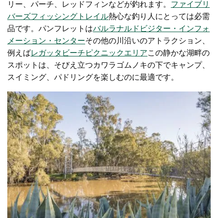
リー、パーチ、レッドフィンなどが釣れます。
ファイブリ
バーズフィッシングトレイル
熱心な釣り人にとっては必需
品です。
パンフレットは
バルラナルドビジター・インフォ
メーション・センター
その他の川沿いのアトラクション、
例えば
レガッタビーチピクニックエリア
この静かな湖畔の
スポットは、そびえ立つカワラゴムノキの下でキャンプ、
スイミング、パドリングを楽​​しむのに最適です。