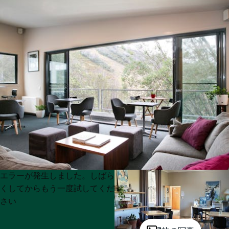
Product
Product
エラーが発生しました。しばら
List
List
くしてからもう一度試してくだ
さい