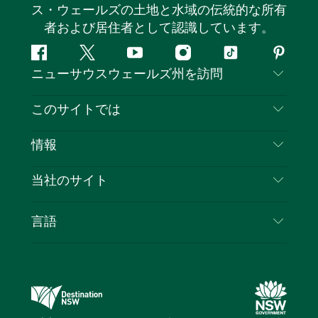
ス・ウェールズの土地と水域の伝統的な所有
者および居住者として認識しています。
フ
ツ
ユ
イ
テ
ピ
ニューサウスウェールズ州を訪問
ェ
イ
ー
ン
ィ
ン
イ
ッ
チ
ス
ッ
タ
お問い合わせ
このサイトでは
ス
タ
ュ
タ
ク
レ
免責事項
ブ
ー
ー
グ
ト
ス
目的地
情報
ッ
ブ
ラ
ッ
ト
プライバシー
やるべきこと
ク
ム
ク
旅行情報
当社のサイト
クッキーに関する通知
ニューサウスウェールズ州のロードトリップ
ビジネスを登録する
利用規約
Sydney.com
イベント
言語
NSWでのビジネス
デスティネーション・ニュー・サウス・ウェール
宿泊施設
ニューサウスウェールズ州の教育
ズコーポレート
お得な情報
ビジネスイベントNSW
デスティネーション・ニュー・サウス・ウェール