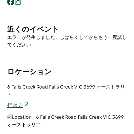
Facebook
Instagram
モダンで居心地の良い2人部屋は、プライベートなひと
ときに最適です。ファミリー向けの4人部屋はご家族連
れにも十分な広さです。スタンダードな2人部屋または
3人部屋は、2～3人での楽しい休暇に最適です。全室に
近くのイベント
Product
専用設備が備わっています。
List
Product
エラーが発生しました。しばらくしてからもう一度試し
バルコニーとバーを備えたマウンテンラウンジ、または
List
てください
暖炉のある共用ラウンジは、一日のアクティビティの後
に足を伸ばしてくつろぐのに最適です。
フォールズ・クリークの到着地点とリフトにも近いた
ロケーション
め、すぐにゲレンデへ出発できます。
6 Falls Creek Road Falls Creek VIC 3699 オーストラリ
ア
行き方