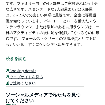
です。ファミリー向けの4人部屋はご家族連れにも十分
な広さです。スタンダードな2人部屋または3人部屋
は、2～3人での楽しい休暇に最適です。全室に専用設
備が備わっています。 バルコニーとバーを備えたマウ
ンテンラウンジ、または暖炉のある共用ラウンジは、一
日のアクティビティの後に足を伸ばしてくつろぐのに最
適です。 フォールズ・クリークの到着地点とリフトに
も近いため、すぐにゲレンデへ出発できます。
ダイアナ・アルパイン・ロッジ・フォールズ・クリーク
で、一年中すぐそばにトレイルがあり、冬には外に出る
続きを読む
と雪景色が広がる、スタイリッシュでリラックスしたひ
とときをお過ごしください。ここは、山のあらゆる魅力
Booking details
を満喫するための拠点です。
ウェブサイトを見る
ホストとスタッフが、このアルプスの環境での滞在を最
ご連絡ください
大限に満喫できるようお手伝いいたします。ボリューム
たっぷりの朝食で一日をスタートできるようお手伝いい
ソーシャルメディアで私たちを見つ
たします。
けてください