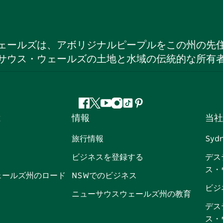
ェールズは、アボリジナルピープルをこの州の先
サウス・ウェールズの土地と水域の伝統的な所有
フ
ツ
ユ
イ
テ
ピ
は
情報
当社
ェ
イ
ー
ン
ィ
ン
イ
ッ
チ
ス
ッ
タ
旅行情報
Syd
ス
タ
ュ
タ
ク
レ
ビジネスを登録する
デス
ブ
ー
ー
グ
ト
ス
ス・
ッ
ブ
ラ
ッ
ト
ェールズ州のロード
NSWでのビジネス
ク
ム
ク
ビジ
ニューサウスウェールズ州の教育
デス
ス・