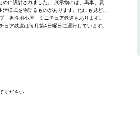
ために設計されました。 展示物には、馬車、農
生活様式を物語るものがあります。他にも見どこ
ップ、男性用小屋、ミニチュア鉄道もあります。
チュア鉄道は毎月第4日曜日に運行しています。
州の豊かな農業地帯、リバプール平原の中心部、
ートルの18エーカーの敷地にあります。
れました。この遺産村は、この地域の歴史、遺
展示するために設計されました。
、鉄道模型など、昔の生活様式を物語るものがあ
ュア鉄道もあります。男性用小屋は火曜日と木曜
てください