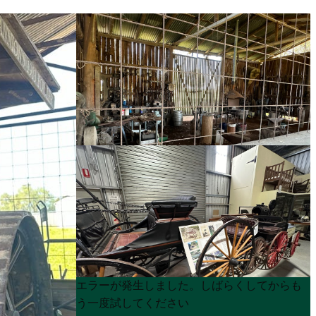
Product
Product
エラーが発生しました。しばらくしてからも
List
List
う一度試してください