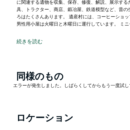
に関連する遺物を収集、保存、修復、解説、展示する
具、トラクター、商店、鍛冶屋、鉄道模型など、昔の
ろはたくさんあります。 遺産村には、コーヒーショ
男性用小屋は火曜日と木曜日に運行しています。 ミニ
クィリンディ農村遺産村は、ニューサウスウェールズ
ガネダ・ロード沿い、クィリンディからわずか3キロメ
続きを読む
元々は古い砂利採石場でしたが、新たな命を吹き込ま
産、文化に関連する遺物を収集、保存、修復、解説、
展示物には、馬車、農具、トラクター、商店、鍛冶屋
ります。他にも見どころはたくさんあります。
Product
同様のもの
List
遺産村には、コーヒーショップ、男性用小屋、ミニチ
Product
エラーが発生しました。しばらくしてからもう一度試し
日に運行しています。
List
ミニチュア鉄道は毎月第4日曜日に運行しています。
ロケーション