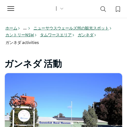
Toggle
navigation
ホーム
...
ニューサウスウェールズ州の観光スポット
カントリーNSW
タムワースエリア
ガンネダ
ガンネダ activities
ガンネダ 活動