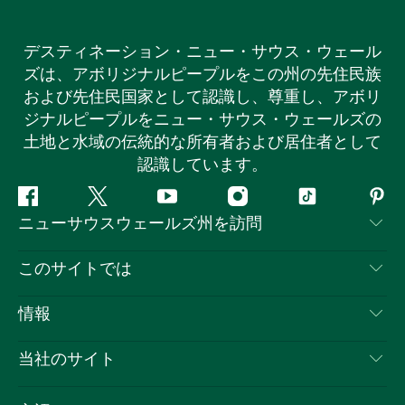
デスティネーション・ニュー・サウス・ウェール
ズは、アボリジナルピープルをこの州の先住民族
および先住民国家として認識し、尊重し、アボリ
ジナルピープルをニュー・サウス・ウェールズの
土地と水域の伝統的な所有者および居住者として
認識しています。
フ
ツ
ユ
イ
テ
ピ
ニューサウスウェールズ州を訪問
ェ
イ
ー
ン
ィ
ン
イ
ッ
チ
ス
ッ
タ
お問い合わせ
このサイトでは
ス
タ
ュ
タ
ク
レ
免責事項
ブ
ー
ー
グ
ト
ス
目的地
情報
ッ
ブ
ラ
ッ
ト
プライバシー
やるべきこと
ク
ム
ク
旅行情報
当社のサイト
クッキーに関する通知
ニューサウスウェールズ州のロードトリップ
ビジネスを登録する
利用規約
Sydney.com