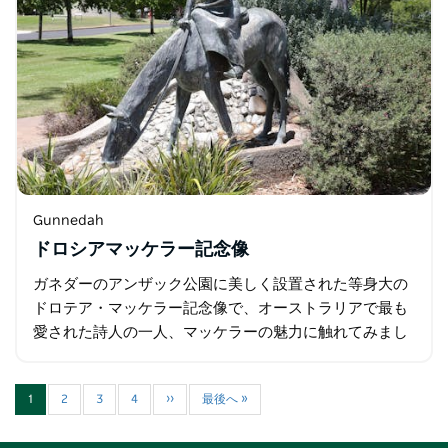
Gunnedah
ドロシアマッケラー記念像
ガネダーのアンザック公園に美しく設置された等身大の
ドロテア・マッケラー記念像で、オーストラリアで最も
愛された詩人の一人、マッケラーの魅力に触れてみまし
ょう。 この印象的なブロンズ像は、ドロテアが馬の横鞍
に座り…
1
2
3
4
››
最後へ »