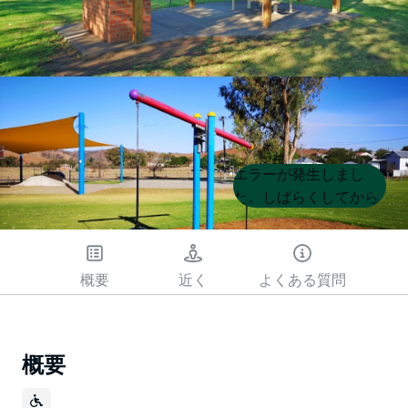
Product
Product
エラーが発生しまし
List
List
た。しばらくしてから
もう一度試してくださ
い
概要
近く
よくある質問
概要