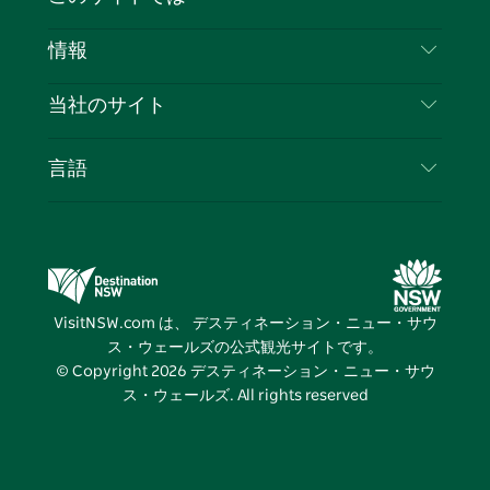
ス
タ
ュ
タ
ク
レ
免責事項
ブ
ー
ー
グ
ト
ス
目的地
情報
ッ
ブ
ラ
ッ
ト
プライバシー
やるべきこと
ク
ム
ク
旅行情報
当社のサイト
クッキーに関する通知
ニューサウスウェールズ州のロードトリップ
ビジネスを登録する
利用規約
Sydney.com
イベント
言語
NSWでのビジネス
デスティネーション・ニュー・サウス・ウェール
宿泊施設
ニューサウスウェールズ州の教育
ズコーポレート
お得な情報
ビジネスイベントNSW
デスティネーション・ニュー・サウス・ウェール
VisitNSW.com は、 デスティネーション・ニュー・サウ
ズメディアセンター
ス・ウェールズの公式観光サイトです。
ビビッド・シドニー
© Copyright
2026
デスティネーション・ニュー・サウ
ス・ウェールズ. All rights reserved