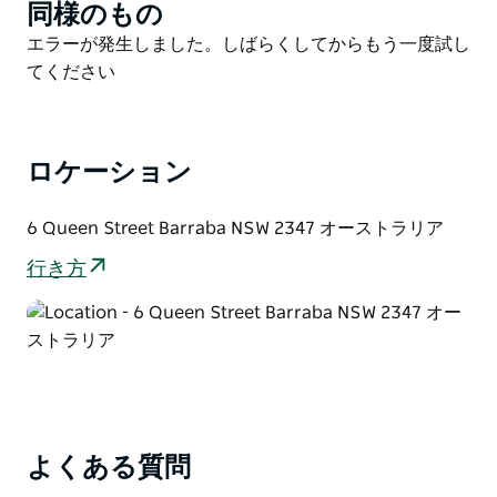
同様のもの
Product
た集まりや家族での外出に最適です。
List
Product
エラーが発生しました。しばらくしてからもう一度試し
さらに、園内にはアンティークの蒸気機関車が誇らしげ
List
てください
に展示されており、バラバの歴史を物語るとともに、訪
れる人々に魅力的な歴史的見どころを提供しています。
ロケーション
6 Queen Street Barraba NSW 2347 オーストラリア
行き方
よくある質問