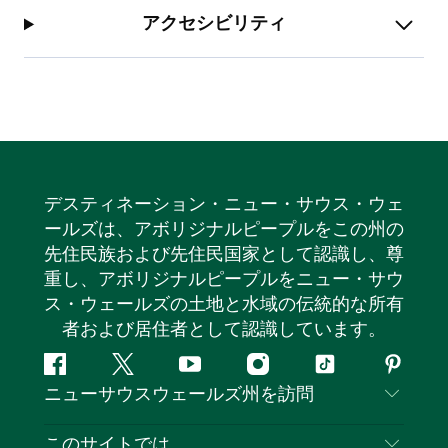
アクセシビリティ
デスティネーション・ニュー・サウス・ウェ
ールズは、アボリジナルピープルをこの州の
先住民族および先住民国家として認識し、尊
重し、アボリジナルピープルをニュー・サウ
ス・ウェールズの土地と水域の伝統的な所有
者および居住者として認識しています。
フ
ツ
ユ
イ
テ
ピ
ニューサウスウェールズ州を訪問
ェ
イ
ー
ン
ィ
ン
イ
ッ
チ
ス
ッ
タ
お問い合わせ
このサイトでは