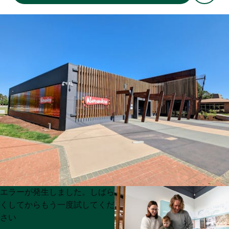
Product
Product
エラーが発生しました。しばら
List
List
くしてからもう一度試してくだ
さい