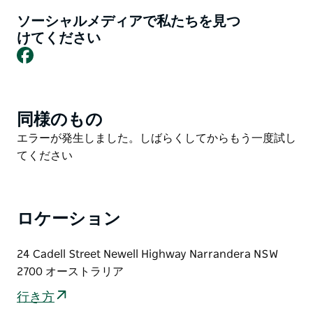
した。それは、これまでに見たことのない体験です。デ
スティネーション・アンド・ディスカバリー・ハブの最
ソーシャルメディアで私たちを見つ
新のインタラクティブ展示「ディスカバリー・ゾーン」
けてください
Facebook
が正式にオープンしました。この地域の文化、歴史、そ
して環境と触れ合う、斬新で没入感のある方法を提供し
ます。ストーリーテリング、テクノロジー、そして創造
性を融合させたこの革新的な空間は、あらゆる年齢層の
同様のもの
Product
人々を魅了し、刺激を与え、好奇心を掻き立てます。
List
Product
エラーが発生しました。しばらくしてからもう一度試し
ナランデラで愛されている「ビッグ・プレイアブル・ギ
List
てください
ター」も引き続き展示されています。この象徴的な楽器
は、クリエイティブなライトショーと、ジョー・ロメオ
博士が特別に作曲した楽曲と組み合わされています。ギ
ロケーション
ターをかき鳴らしたり、叩いたり、様々な実験をしたり
することで、楽しい五感体験が生まれます。
24 Cadell Street Newell Highway Narrandera NSW
ニューウェル・ハイウェイ（カデル・ストリート）沿い
2700 オーストラリア
のマリー・バシール・パークにあるナランデラ・デステ
ィネーション・アンド・ディスカバリー・ハブでは、思
行き方
い出に残る滞在を演出するために必要なあらゆる情報を