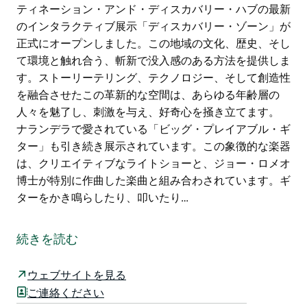
ティネーション・アンド・ディスカバリー・ハブの最新
のインタラクティブ展示「ディスカバリー・ゾーン」が
正式にオープンしました。この地域の文化、歴史、そし
て環境と触れ合う、斬新で没入感のある方法を提供しま
す。ストーリーテリング、テクノロジー、そして創造性
を融合させたこの革新的な空間は、あらゆる年齢層の
人々を魅了し、刺激を与え、好奇心を掻き立てます。
ナランデラで愛されている「ビッグ・プレイアブル・ギ
ター」も引き続き展示されています。この象徴的な楽器
は、クリエイティブなライトショーと、ジョー・ロメオ
博士が特別に作曲した楽曲と組み合わされています。ギ
ターをかき鳴らしたり、叩いたり…
マランビジー川とリベリナの散策のスタート地点として
最適です。フレンドリーな地元の人々からアドバイスを
続きを読む
もらったり、ナランデラとその周辺地域の情報を得た
り、地元の農産物やお土産を購入したりできます。
ウェブサイトを見る
そして今、ナランデラを探索する新たな理由が生まれま
ご連絡ください