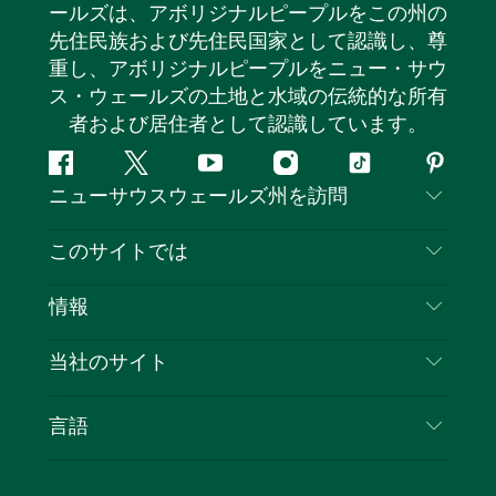
ールズは、アボリジナルピープルをこの州の
先住民族および先住民国家として認識し、尊
重し、アボリジナルピープルをニュー・サウ
ス・ウェールズの土地と水域の伝統的な所有
者および居住者として認識しています。
フ
ツ
ユ
イ
テ
ピ
ニューサウスウェールズ州を訪問
ェ
イ
ー
ン
ィ
ン
イ
ッ
チ
ス
ッ
タ
お問い合わせ
このサイトでは
ス
タ
ュ
タ
ク
レ
免責事項
ブ
ー
ー
グ
ト
ス
目的地
情報
ッ
ブ
ラ
ッ
ト
プライバシー
やるべきこと
ク
ム
ク
旅行情報
当社のサイト
クッキーに関する通知
ニューサウスウェールズ州のロードトリップ
ビジネスを登録する
利用規約
Sydney.com
イベント
言語
NSWでのビジネス
デスティネーション・ニュー・サウス・ウェール
宿泊施設
ニューサウスウェールズ州の教育
ズコーポレート