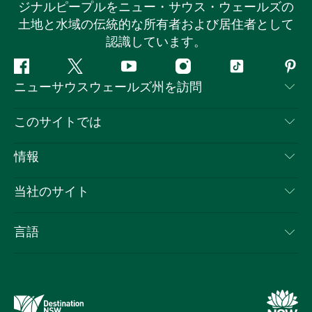
ジナルピープルをニュー・サウス・ウェールズの
土地と水域の伝統的な所有者および居住者として
認識しています。
フ
ツ
ユ
イ
テ
ピ
ニューサウスウェールズ州を訪問
ェ
イ
ー
ン
ィ
ン
イ
ッ
チ
ス
ッ
タ
お問い合わせ
このサイトでは
ス
タ
ュ
タ
ク
レ
免責事項
ブ
ー
ー
グ
ト
ス
目的地
情報
ッ
ブ
ラ
ッ
ト
プライバシー
やるべきこと
ク
ム
ク
旅行情報
当社のサイト
クッキーに関する通知
ニューサウスウェールズ州のロードトリップ
ビジネスを登録する
利用規約
Sydney.com
イベント
言語
NSWでのビジネス
デスティネーション・ニュー・サウス・ウェールズコー
宿泊施設
ニューサウスウェールズ州の教育
ポレート
お得な情報
ビジネスイベントNSW