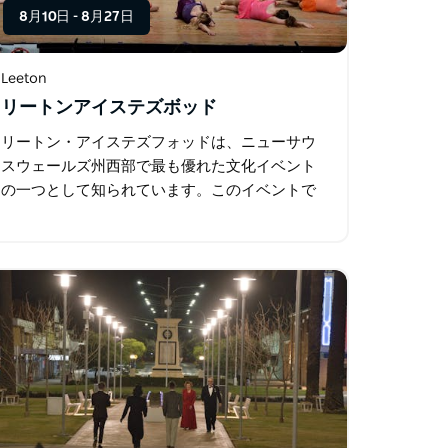
8月10日
-
8月27日
Leeton
リートンアイステズボッド
リートン・アイステズフォッドは、ニューサウ
スウェールズ州西部で最も優れた文化イベント
の一つとして知られています。このイベントで
は、音楽、バレエ、スピーチ・演劇、文学、そ
してハイランドダンスといった分野の才能が披
露されます。 2025年のリートン…