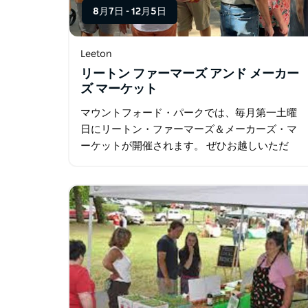
8月7日
-
12月5日
Leeton
リートン ファーマーズ アンド メーカー
ズ マーケット
マウントフォード・パークでは、毎月第一土曜
日にリートン・ファーマーズ＆メーカーズ・マ
ーケットが開催されます。 ぜひお越しいただ
き、その雰囲気に浸り、30以上の出店者が地元
産の植物、ドーナツ、自家製スライス、ケーキ
やパイ、キャンドル、ジュエリー、陶器…