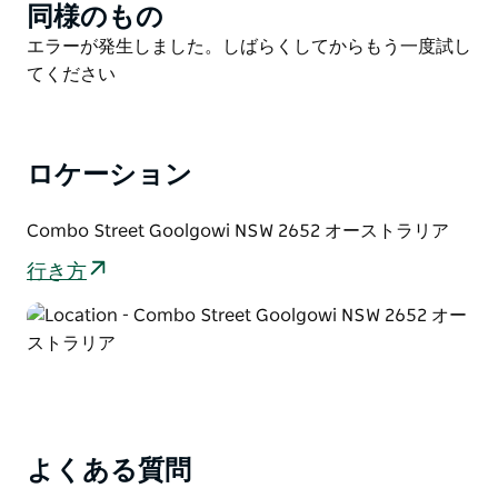
同様のもの
Product
Goolgowi Caravan Parkは、Goolgowi Ex-
List
Servicemens Club、Royal Mail Hotel、Goolgowi
Product
エラーが発生しました。しばらくしてからもう一度試し
General Store、Goolgowi Service stationまで徒歩圏
List
てください
内です。ゴミ捨て場は公園の裏側にあります。
ロケーション
Combo Street Goolgowi NSW 2652 オーストラリア
行き方
よくある質問