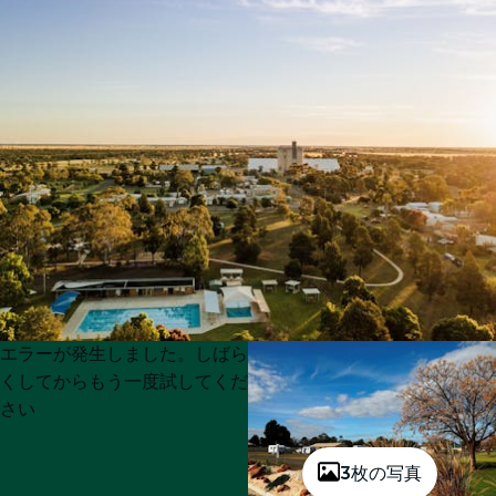
Product
Product
エラーが発生しました。しばら
List
List
くしてからもう一度試してくだ
さい
3枚の写真