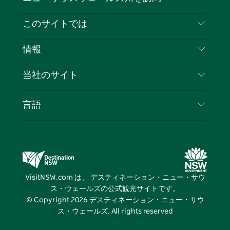
ェ
イ
ー
ン
ィ
ン
イ
ッ
チ
ス
ッ
タ
お問い合わせ
このサイトでは
ス
タ
ュ
タ
ク
レ
免責事項
ブ
ー
ー
グ
ト
ス
目的地
情報
ッ
ブ
ラ
ッ
ト
プライバシー
やるべきこと
ク
ム
ク
旅行情報
当社のサイト
クッキーに関する通知
ニューサウスウェールズ州のロードトリップ
ビジネスを登録する
利用規約
Sydney.com
イベント
言語
NSWでのビジネス
デスティネーション・ニュー・サウス・ウェール
宿泊施設
ニューサウスウェールズ州の教育
ズコーポレート
お得な情報
ビジネスイベントNSW
デスティネーション・ニュー・サウス・ウェール
VisitNSW.com は、 デスティネーション・ニュー・サウ
ズメディアセンター
ス・ウェールズの公式観光サイトです。
ビビッド・シドニー
© Copyright
2026
デスティネーション・ニュー・サウ
ス・ウェールズ. All rights reserved