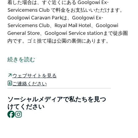
着した場合は、すぐ近くにある Goolgowi Ex-
Servicemens Club で料金をお支払いいただけます。
Goolgowi Caravan Parkは、Goolgowi Ex-
Servicemens Club、Royal Mail Hotel、Goolgowi
General Store、Goolgowi Service stationまで徒歩圏
内です。ゴミ捨て場は公園の裏側にあります。
グールゴウィ キャラバン パークは、ニューサウスウェ
ールズ州グールゴウィにある小さな無人公園です。
続きを読む
13 の電源付きサイト、小規模な電源なしサイト、バー
ベキュー施設、洗濯機が利用可能で、エリア探索の途中
ウェブサイトを見る
に立ち寄るのに最適です。予約は必要ありません。到着
ご連絡ください
したら、午前 8 時 30 分から午後 4 時 15 分までに、
Cobram Street 9-11 にある Carrathool Shire Council
ソーシャルメディアで私たちを見つ
に電話して、宿泊料金を支払います。
けてください
Facebook
Instagram
この時間外に到着した場合は、すぐ近くにある
Goolgowi Ex-Servicemens Club で料金をお支払いい
ただけます。