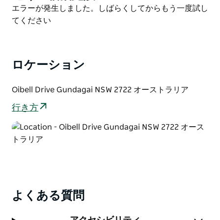
レスリングの決勝戦のスリルと興奮を体験してくださ
List
Product
エラーが発生しました。しばらくしてからもう一度試し
い。
List
てください
イベント終了後、夜遅くにライブ エンターテイメント
をお楽しみください。フル バーと食堂をご利用いただ
けます。
ロケーション
Oibell Drive Gundagai NSW 2722 オーストラリア
行き方
よくある質問