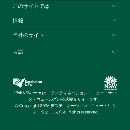
イ
ッ
チ
ス
ッ
タ
お問い合わせ
このサイトでは
ス
タ
ュ
タ
ク
レ
免責事項
ブ
ー
ー
グ
ト
ス
目的地
情報
ッ
ブ
ラ
ッ
ト
プライバシー
やるべきこと
ク
ム
ク
旅行情報
当社のサイト
クッキーに関する通知
ニューサウスウェールズ州のロードトリップ
ビジネスを登録する
利用規約
Sydney.com
イベント
言語
NSWでのビジネス
デスティネーション・ニュー・サウス・ウェール
宿泊施設
ニューサウスウェールズ州の教育
ズコーポレート
お得な情報
ビジネスイベントNSW
デスティネーション・ニュー・サウス・ウェール
VisitNSW.com は、 デスティネーション・ニュー・サウ
ズメディアセンター
ス・ウェールズの公式観光サイトです。
ビビッド・シドニー
© Copyright
2026
デスティネーション・ニュー・サウ
ス・ウェールズ. All rights reserved