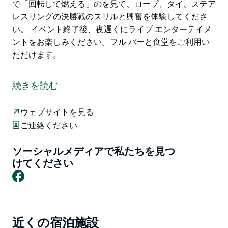
で「回転して燃える」のを見て、ロープ、タイ、ステア
レスリングの決勝戦のスリルと興奮を体験してくださ
い。 イベント終了後、夜遅くにライブ エンターテイメ
ントをお楽しみください。フル バーと食堂をご利用い
ただけます。
ガンダガイ ロデオは、ガンダガイ ロデオ グラウンドで
開催される、国内ロデオ サーキットのプレミア イベン
続きを読む
トです。
ABCRA カレンダーの最終イベントとして、最後の全国
ウェブサイトを見る
選手権ポイントをめぐる競争が熾烈になり、国内トップ
ご連絡ください
のカウボーイとカウガールが、切望される全国タイトル
獲得を目指して街に集まります。メイン アリーナの照
ソーシャルメディアで私たちを見つ
明の下で行われる一流のオープン ブル ライドの決勝戦
けてください
Facebook
から、ポディ ライドに参加する意欲的な若いカウボー
イまで、見事なアクションが保証されています。
オーストラリア最高のカウガールがバレル レースで
「回転して燃える」のを見て、ロープ、タイ、ステア
近くの宿泊施設
Product