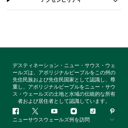
アクセシビリティ
デスティネーション・ニュー・サウス・ウェ
ールズは、アボリジナルピープルをこの州の
先住民族および先住民国家として認識し、尊
重し、アボリジナルピープルをニュー・サウ
ス・ウェールズの土地と水域の伝統的な所有
者および居住者として認識しています。
フ
ツ
ユ
イ
テ
ピ
ニューサウスウェールズ州を訪問
ェ
イ
ー
ン
ィ
ン