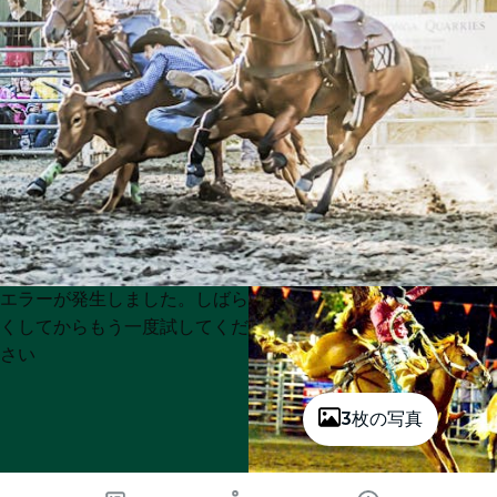
Product
Product
エラーが発生しました。しばら
List
List
くしてからもう一度試してくだ
さい
3枚の写真