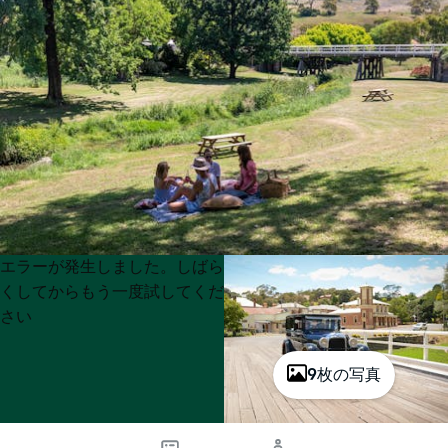
Product
Product
エラーが発生しました。しばら
List
List
くしてからもう一度試してくだ
さい
9枚の写真