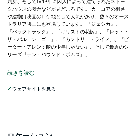
判所、そして1849年に囚人によって建てられたストー
クハウスの厩舎などが見どころです。 カーコアの街路
や建物は映画のロケ地として人気があり、数々のオース
トラリア映画にも登場しています。 『ジェシカ』、
『バックトラック』、『キリストの花嫁』、『レット・
ザ・バルーン・ゴー』、『カントリー・ライフ』、『ピ
ーター・アレン：隣の少年じゃない』、そして最近のシ
リーズ『テン・パウンド・ポムズ』。 …
絵のように美しいカーコア村は、曲がりくねったベルブ
ラ川沿いの小さな谷間にひっそりと佇んでいます。まさ
続きを読む
に歴史の宝石とも言えるこの村は、ブルーマウンテンズ
以西で3番目に古い集落です。なだらかな緑の丘陵地帯
ウェブサイトを見る
を背景に、この地域が初期の入植者たちを惹きつけた理
由が容易に理解できます。
19世紀の建造物が数多く保存されていることからナショ
ナルトラストによって指定されており、メインストリー
ト沿いの保存状態の良い中期から後期ビクトリア朝時代
の建物、1849年に奉献されたセントポール英国国教