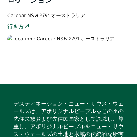
ロケーション
会、1882年に建てられた裁判所、そして1849年に囚人
によって建てられたストークハウスの厩舎などが見どこ
Carcoar NSW 2791 オーストラリア
ろです。
行き方
カーコアの街路や建物は映画のロケ地として人気があ
り、数々のオーストラリア映画にも登場しています。
『ジェシカ』、『バックトラック』、『キリストの花
嫁』、『レット・ザ・バルーン・ゴー』、『カントリ
ー・ライフ』、『ピーター・アレン：隣の少年じゃな
い』、そして最近のシリーズ『テン・パウンド・ポム
ズ』。
2022年、カーコアーは人口1,500人未満の町を対象とし
たトップ・ツーリズム・タウン賞を受賞しました。カー
コアーは、生きた歴史の素晴らしい一片であり、エネル
デスティネーション・ニュー・サウス・ウェ
ギーを充電し、昔にタイムスリップし、地元のおもてな
ールズは、アボリジナルピープルをこの州の
しに浸ることができる素晴らしい場所として高く評価さ
先住民族および先住民国家として認識し、尊
れました。
重し、アボリジナルピープルをニュー・サウ
ス・ウェールズの土地と水域の伝統的な所有
カーコアーは「オーストラリアの非公式な博物館の首