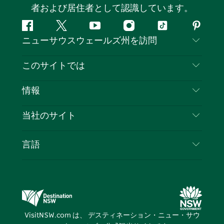
者および居住者として認識しています。
都」とも言えるでしょう。小さな村には5つの博物館が
あり、初期の入植の物語を生き生きと伝えています。ま
フ
ツ
ユ
イ
テ
ピ
た、厳選されたホームワードやファッションを扱う
ニューサウスウェールズ州を訪問
ェ
イ
ー
ン
ィ
ン
Tomolly、ヴィンテージ品を扱うThe Rustic
イ
ッ
チ
ス
ッ
タ
お問い合わせ
Flamingo、訪問者に刺激的で没入感のある体験を提供
このサイトでは
ス
タ
ュ
タ
ク
レ
するA Thousand Words Galleryなど、様々な専門施設
免責事項
ブ
ー
ー
グ
ト
ス
目的地
が集まっています。手作りの陶器を販売するCarcoar
情報
ッ
ブ
ラ
ッ
ト
プライバシー
Pottery、地元産の食材を使った料理を提供する小さな
やるべきこと
ク
ム
ク
旅行情報
エスプレッソバーThe Village Grocer、そして伝統的な
当社のサイト
クッキーに関する通知
ニューサウスウェールズ州のロードトリップ
カントリーパブの雰囲気を味わえるThe Royal Hotelな
ビジネスを登録する
利用規約
Sydney.com
ど。
イベント
言語
NSWでのビジネス
村の営業時間は店舗によって異なるため、事前に各店舗
デスティネーション・ニュー・サウス・ウェール
宿泊施設
にご確認ください。
ニューサウスウェールズ州の教育
ズコーポレート
お得な情報
ビジネスイベントNSW
デスティネーション・ニュー・サウス・ウェール
VisitNSW.com は、 デスティネーション・ニュー・サウ
ズメディアセンター