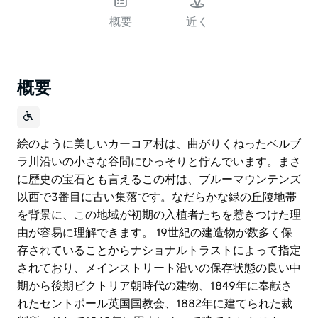
概要
近く
概要
絵のように美しいカーコア村は、曲がりくねったベルブ
ラ川沿いの小さな谷間にひっそりと佇んでいます。まさ
に歴史の宝石とも言えるこの村は、ブルーマウンテンズ
以西で3番目に古い集落です。なだらかな緑の丘陵地帯
を背景に、この地域が初期の入植者たちを惹きつけた理
由が容易に理解できます。 19世紀の建造物が数多く保
存されていることからナショナルトラストによって指定
されており、メインストリート沿いの保存状態の良い中
期から後期ビクトリア朝時代の建物、1849年に奉献さ
れたセントポール英国国教会、1882年に建てられた裁