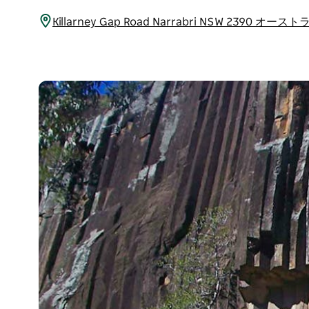
Killarney Gap Road Narrabri NSW 2390 オー