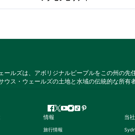
ェールズは、アボリジナルピープルをこの州の先
サウス・ウェールズの土地と水域の伝統的な所有
フ
ツ
ユ
イ
テ
ピ
は
情報
当社
ェ
イ
ー
ン
ィ
ン
イ
ッ
チ
ス
ッ
タ
旅行情報
Syd
ス
タ
ュ
タ
ク
レ