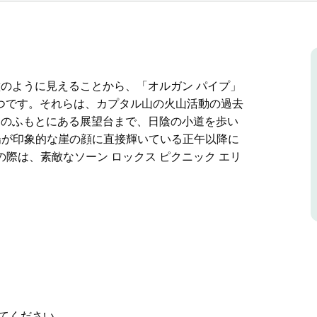
壁のように見えることから、「オルガン パイプ」
 つです。それらは、カプタル山の火山活動の過去
スのふもとにある展望台まで、日陰の小道を歩い
太陽が印象的な崖の顔に直接輝いている正午以降に
際は、素敵なソーン ロックス ピクニック エリ
。
壁のように見えることから、「オルガン パイプ」
 つです。それらは、カプタル山の火山活動の過去
を歩いて 15 分ほどの距離です。完璧な写真を
午以降に岩に到達するように訪問する価値があり
ック エリアで、ピクニックやバーベキューをお楽
てください