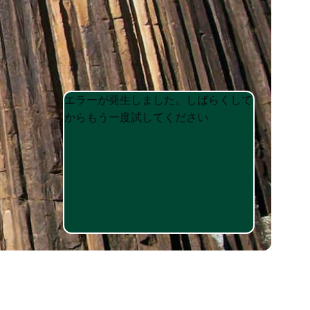
Product
Product
エラーが発生しました。しばらくして
List
List
からもう一度試してください