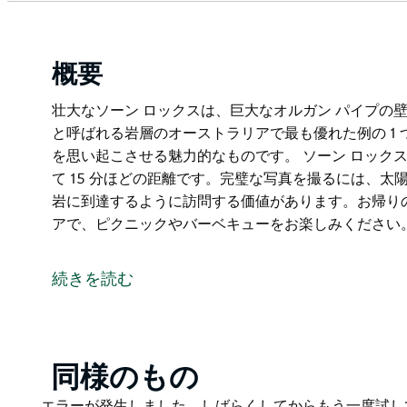
概要
壮大なソーン ロックスは、巨大なオルガン パイプの
と呼ばれる岩層のオーストラリアで最も優れた例の 1
を思い起こさせる魅力的なものです。 ソーン ロック
て 15 分ほどの距離です。完璧な写真を撮るには、
岩に到達するように訪問する価値があります。お帰りの
アで、ピクニックやバーベキューをお楽しみください
壮大なソーン ロックスは、巨大なオルガン パイプの
と呼ばれる岩層のオーストラリアで最も優れた例の 1
続きを読む
を思い起こさせる魅力的なものです。
ソーン ロックスのふもとにある展望台まで、日陰の小道
撮るには、太陽が印象的な崖の顔に直接輝いている正
ます。お帰りの際は、素敵なソーン ロックス ピクニ
Product
同様のもの
しみください。
List
Product
エラーが発生しました。しばらくしてからもう一度試し