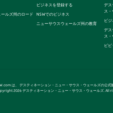
ビジネスを登録する
デス
ブ
ー
ー
グ
ト
ス
ス・
ッ
ブ
ラ
ッ
ト
ェールズ州のロード
NSWでのビジネス
ク
ム
ク
ビジ
ニューサウスウェールズ州の教育
デス
ス・
ビビ
tNSW.com は、 デスティネーション・ニュー・サウス・ウェールズの公
pyright
2026
デスティネーション・ニュー・サウス・ウェールズ. All rights