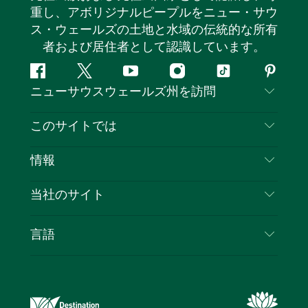
重し、アボリジナルピープルをニュー・サウ
ス・ウェールズの土地と水域の伝統的な所有
者および居住者として認識しています。
フ
ツ
ユ
イ
テ
ピ
ニューサウスウェールズ州を訪問
ェ
イ
ー
ン
ィ
ン
イ
ッ
チ
ス
ッ
タ
お問い合わせ
このサイトでは
ス
タ
ュ
タ
ク
レ
免責事項
ブ
ー
ー
グ
ト
ス
目的地
情報
ッ
ブ
ラ
ッ
ト
プライバシー
やるべきこと
ク
ム
ク
旅行情報
当社のサイト
クッキーに関する通知
ニューサウスウェールズ州のロードトリップ
ビジネスを登録する
利用規約
Sydney.com
イベント
言語
NSWでのビジネス
デスティネーション・ニュー・サウス・ウェール
宿泊施設
ニューサウスウェールズ州の教育
ズコーポレート
お得な情報
ビジネスイベントNSW