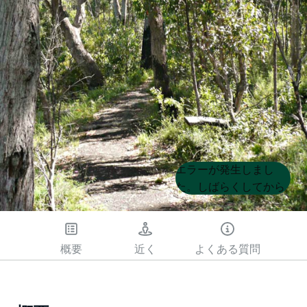
Product
Product
エラーが発生しまし
List
List
た。しばらくしてから
もう一度試してくださ
い
概要
近く
よくある質問