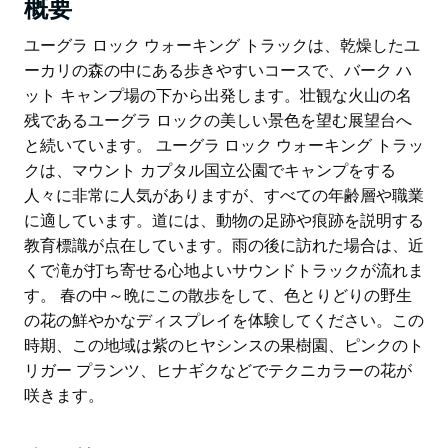
概要
ユーグラ ロック ウォーキング トラックは、乾燥したユ
ーカリの森の中にある歩きやすいコースで、バーク ハ
ット キャンプ場の下から出発します。壮観な火山の名
残であるユーグラ ロックの美しい景色を望む展望台へ
と続いています。 ユーグラ ロック ウォーキング トラッ
クは、マウント カプタル国立公園でキャンプをする
人々に非常に人気がありますが、すべての年齢層や職業
に適しています。道には、動物の足跡や痕跡を説明する
教育標識が点在しています。雨の後に訪れた場合は、近
くで滝が打ち寄せる心地よいサウンドトラックが流れま
す。 春の中～晩にこの散歩をして、色とりどりの野生
の花の鮮やかなディスプレイを体験してください。この
時期、この地域は紫のヒヤシンスの果樹園、ピンクのト
リガー プランツ、ヒナギクなどでテクニカラーの花が
咲きます。
ユーグラ ロック ウォーキング トラックは、乾燥したユ
ーカリの森の中にある歩きやすいコースで、バーク ハ