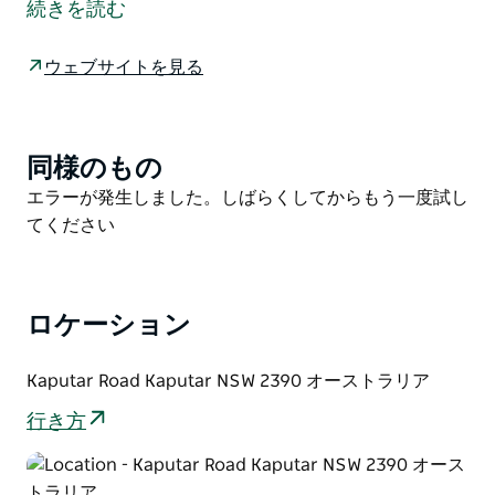
続きを読む
ット キャンプ場の下から出発します。壮観な火山の名
残であるユーグラ ロックの美しい景色を望む展望台へ
ウェブサイトを見る
と続いています。
ユーグラ ロック ウォーキング トラックは、マウント カ
プタル国立公園でキャンプをする人々に非常に人気があ
同様のもの
Product
りますが、すべての年齢層や職業に適しています。道に
List
Product
エラーが発生しました。しばらくしてからもう一度試し
は、動物の足跡や痕跡を説明する教育標識が点在してい
List
てください
ます。雨の後に訪れた場合は、近くで滝が打ち寄せる心
地よいサウンドトラックが流れます。
春の中～晩にこの散歩をして、色とりどりの野生の花の
ロケーション
鮮やかなディスプレイを体験してください。この時期、
この地域は紫のヒヤシンスの果樹園、ピンクのトリガー
プランツ、ヒナギクなどでテクニカラーの花が咲きま
Kaputar Road Kaputar NSW 2390 オーストラリア
す。
行き方