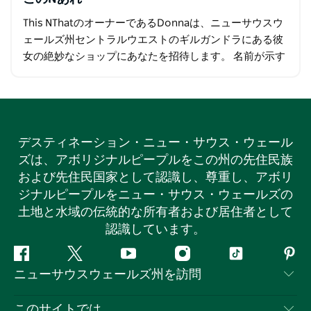
This NThatのオーナーであるDonnaは、ニューサウスウ
ェールズ州セントラルウエストのギルガンドラにある彼
女の絶妙なショップにあなたを招待します。 名前が示す
ように、ドナの小さな店には…
デスティネーション・ニュー・サウス・ウェール
ズは、アボリジナルピープルをこの州の先住民族
および先住民国家として認識し、尊重し、アボリ
ジナルピープルをニュー・サウス・ウェールズの
土地と水域の伝統的な所有者および居住者として
認識しています。
フ
ツ
ユ
イ
テ
ピ
ニューサウスウェールズ州を訪問
ェ
イ
ー
ン
ィ
ン
イ
ッ
チ
ス
ッ
タ
お問い合わせ
このサイトでは