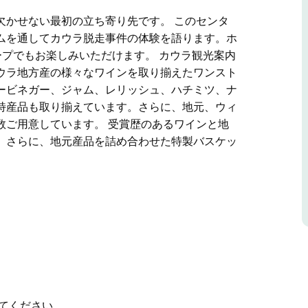
欠かせない最初の立ち寄り先です。 このセンタ
ムを通してカウラ脱走事件の体験を語ります。ホ
プでもお楽しみいただけます。 カウラ観光案内
ウラ地方産の様々なワインを取り揃えたワンスト
ービネガー、ジャム、レリッシュ、ハチミツ、ナ
特産品も取り揃えています。さらに、地元、ウィ
数ご用意しています。 受賞歴のあるワインと地
。さらに、地元産品を詰め合わせた特製バスケッ
欠かせない最初の立ち寄り先です。
なホログラムを通してカウラ脱走事件の体験を語
人でもグループでもお楽しみいただけます。
芸品、そしてカウラ地方産の様々なワインを取り
イル、フレーバービネガー、ジャム、レリッシ
など、地域各地の特産品も取り揃えています。さ
に関する書籍も多数ご用意しています。
てください