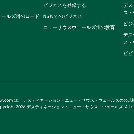
ビジネスを登録する
デス
ブ
ー
ー
グ
ト
ス
ス・
ッ
ブ
ラ
ッ
ト
ェールズ州のロード
NSWでのビジネス
ク
ム
ク
ビジ
ニューサウスウェールズ州の教育
デス
ス・
ビビ
tNSW.com は、 デスティネーション・ニュー・サウス・ウェールズの公
pyright
2026
デスティネーション・ニュー・サウス・ウェールズ. All rights