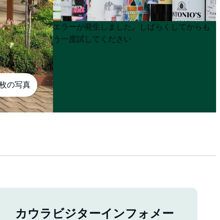
Product
Product
エラーが発生しました。しばらくしてからも
List
List
う一度試してください
8枚の写真
カウラビジターインフォメー