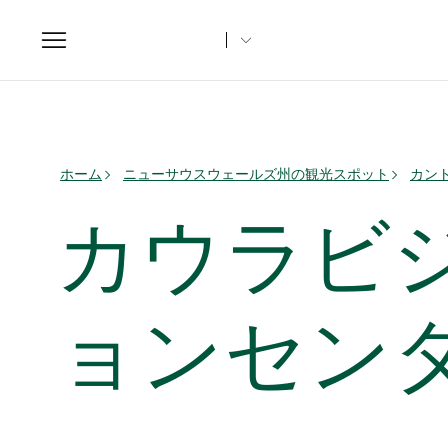
Toggle
navigation
ホーム
ニューサウスウェールズ州の観光スポット
カント
カウラビ
ョンセン