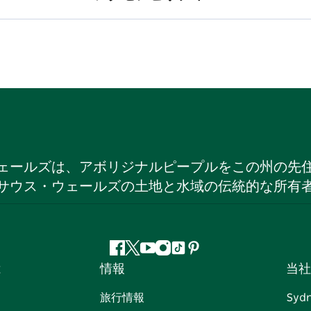
ェールズは、アボリジナルピープルをこの州の先
サウス・ウェールズの土地と水域の伝統的な所有
フ
ツ
ユ
イ
テ
ピ
は
情報
当社
ェ
イ
ー
ン
ィ
ン
イ
ッ
チ
ス
ッ
タ
旅行情報
Syd
ス
タ
ュ
タ
ク
レ