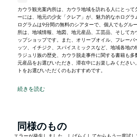
カウラ観光案内所は、カウラ地域を訪れる人にとって
ーには、地元の少女「クレア」が、魅力的なホログラ
ログラムは9分間の無料のシアターで、個人でもグルー
所は、地域情報、地図、地元産品、工芸品、そしてカ
ップショップです。また、オリーブオイル、フレーバ
ッツ、イチジク、スパイスミックスなど、地域各地の
ラジュリ族の歴史、カウラ脱走事件に関する書籍も多
元産品をお選びいただき、滞在中にお楽しみください
トをお選びいただくのもおすすめです。
カウラ観光案内所は、カウラ地域を訪れる人にとって
このセンターには、地元の少女「クレア」が、魅力的
続きを読む
ります。ホログラムは9分間の無料のシアターで、個
カウラ観光案内所は、地域情報、地図、地元産品、工
揃えたワンストップショップです。また、オリーブオ
ュ、ハチミツ、ナッツ、イチジク、スパイスミックス
Product
同様のもの
らに、地元、ウィラジュリ族の歴史、カウラ脱走事件
List
Product
エラーが発生しました。しばらくしてからもう一度試し