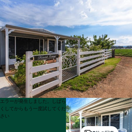
Product
Product
エラーが発生しました。しばら
List
List
くしてからもう一度試してくだ
さい