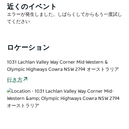
カシアとイトスギの生垣に囲まれ、静かに佇んでいま
近くのイベント
Product
す。
List
Product
エラーが発生しました。しばらくしてからもう一度試し
コテージのプライベートな立地は、自然との特別な繋が
List
てください
りを実感させてくれます。周囲の庭園、色とりどりの多
年草、ヘーゼルナッツの木々に囲まれ、心ゆくまでリラ
ックスしてください。美しい田園風景を眺めながら、地
元の料理を味わい、自炊式の宿泊施設で快適な滞在をお
ロケーション
楽しみください。この宿泊プランは、まるで我が家のよ
うにくつろげるよう設計されています。ベランダに腰掛
1031 Lachlan Valley Way Corner Mid-Western &
け、地元のワインを味わいながら、オレンジ色に染まる
Olympic Highways Cowra NSW 2794 オーストラリア
夕日を眺める至福のひとときをお過ごしください。
行き方
アルファルファ畑と緑豊かな庭園に囲まれた静かな週末
を過ごすと、まるで別世界にいるかのような自然との一
体感を味わえます。滞在中は、庭園や周囲300エーカー
の敷地を自由に散策し、完全な自由を満喫してくださ
い。現役の農場の日常業務や、ラフラン渓谷の農家が土
地と築く強い絆を間近で感じることができます。