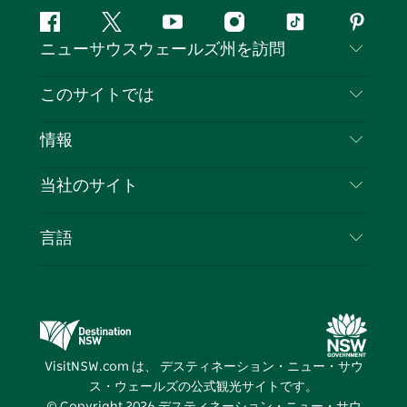
フ
ツ
ユ
イ
テ
ピ
ニューサウスウェールズ州を訪問
ェ
イ
ー
ン
ィ
ン
イ
ッ
チ
ス
ッ
タ
お問い合わせ
このサイトでは
ス
タ
ュ
タ
ク
レ
免責事項
ブ
ー
ー
グ
ト
ス
目的地
情報
ッ
ブ
ラ
ッ
ト
プライバシー
やるべきこと
ク
ム
ク
旅行情報
当社のサイト
クッキーに関する通知
ニューサウスウェールズ州のロードトリップ
ビジネスを登録する
利用規約
Sydney.com
イベント
言語
NSWでのビジネス
デスティネーション・ニュー・サウス・ウェール
宿泊施設
ニューサウスウェールズ州の教育
ズコーポレート
お得な情報
ビジネスイベントNSW
デスティネーション・ニュー・サウス・ウェール
VisitNSW.com は、 デスティネーション・ニュー・サウ
ズメディアセンター
ス・ウェールズの公式観光サイトです。
ビビッド・シドニー
© Copyright
2026
デスティネーション・ニュー・サウ