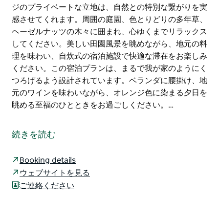
ジのプライベートな立地は、自然との特別な繋がりを実
感させてくれます。周囲の庭園、色とりどりの多年草、
ヘーゼルナッツの木々に囲まれ、心ゆくまでリラックス
してください。美しい田園風景を眺めながら、地元の料
理を味わい、自炊式の宿泊施設で快適な滞在をお楽しみ
ください。この宿泊プランは、まるで我が家のようにく
つろげるよう設計されています。ベランダに腰掛け、地
元のワインを味わいながら、オレンジ色に染まる夕日を
眺める至福のひとときをお過ごしください。…
この美しく居心地の良いファームステイで、まるで我が
家のようにくつろぎのひとときをお過ごしください。カ
続きを読む
ウラからわずか10キロの場所に位置する300エーカーの
広大な敷地で、庭園や豊かな農地を散策しながら、温か
Booking details
い田舎のおもてなしに包まれてください。
ウェブサイトを見る
ケズウィック・コテージは、かつて農作業用のトラック
ご連絡ください
（ユート）や素朴な農機具が置かれていた古いトタン小
屋から始まりました。歴史ある羊毛刈り小屋は、ニセア