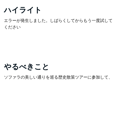
ハイライト
エラーが発生しました。しばらくしてからもう一度試して
ください
やるべきこと
ソファラの美しい通りを巡る歴史散策ツアーに参加して、
ゴールドラッシュ時代の建物を見学しましょう。ロイヤル
ホテル、伝統的な木造パブ、旧ソファラ刑務所など、当時
の面影が残る建物が目に入ります。アッパー・トゥロン地
区を散策し、採掘場、墓石、建物、中国人鉱夫の集落な
ど、ゴールドラッシュの名残を辿ってみましょう。