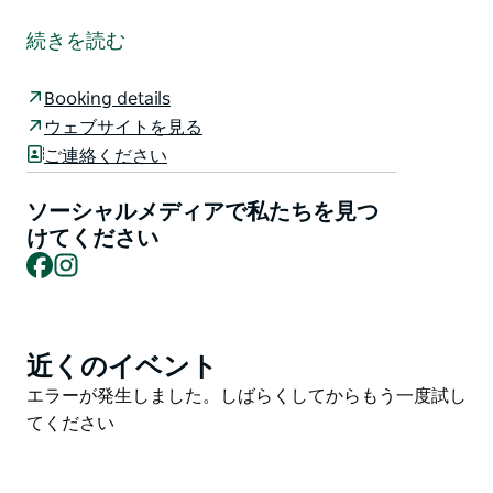
ウィルガ・ステーションは、ラグジュアリーなファーム
ステイという新たな体験を提供します。歴史あるバサー
続きを読む
スト市からわずか12分、ワインカントリーのオレンジか
ら40分の場所にあるウィルガ・ステーションは、260
Booking details
エーカーの羊牧場で、3世代にわたりキース家が暮らし
ウェブサイトを見る
てきました。
ご連絡ください
この牧歌的な田舎暮らしが、今、皆様に開放されていま
す。曲がりくねった遊歩道、柳が並ぶ小川、そして自然
ソーシャルメディアで私たちを見つ
の遊泳池を散策した後は、2つの美しい宿泊施設からお
けてください
Facebook
Instagram
選びいただき、マシュマロを焼きながら夕日を眺めてゆ
ったりとおくつろぎください。
近くのイベント
Product
List
Product
エラーが発生しました。しばらくしてからもう一度試し
List
てください