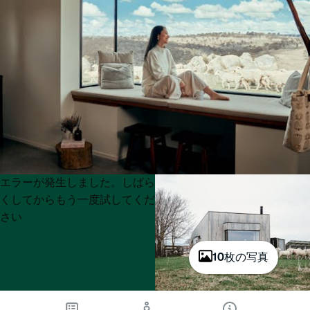
Product
Product
エラーが発生しました。しばら
List
List
くしてからもう一度試してくだ
さい
10枚の写真