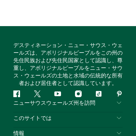
デスティネーション・ニュー・サウス・ウェ
ールズは、アボリジナルピープルをこの州の
先住民族および先住民国家として認識し、尊
重し、アボリジナルピープルをニュー・サウ
ス・ウェールズの土地と水域の伝統的な所有
者および居住者として認識しています。
フ
ツ
ユ
イ
テ
ピ
ニューサウスウェールズ州を訪問
ェ
イ
ー
ン
ィ
ン
イ
ッ
チ
ス
ッ
タ
お問い合わせ
このサイトでは
ス
タ
ュ
タ
ク
レ
免責事項
ブ
ー
ー
グ
ト
ス
目的地
情報
ッ
ブ
ラ
ッ
ト