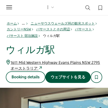
Toggle
navigation
ホーム
...
ニューサウスウェールズ州の観光スポット
カントリーNSW
バサーストとその周辺
バサースト
バサースト 宿泊施設
ウィルガ駅
ウィルガ駅
1611 Mid Western Highway Evans Plains NSW 2795
オーストラリア
Booking details
ウェブサイトを見る