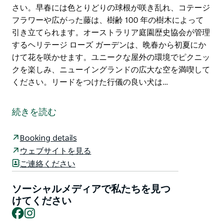
さい。早春には色とりどりの球根が咲き乱れ、コテージ
フラワーや広がった藤は、樹齢 100 年の樹木によって
引き立てられます。オーストラリア庭園歴史協会が管理
するヘリテージ ローズ ガーデンは、晩春から初夏にか
けて花を咲かせます。ユニークな屋外の環境でピクニッ
クを楽しみ、ニューイングランドの広大な空を満喫して
ください。リードをつけた行儀の良い犬は…
ソーマレス ホームステッドを訪れて、1 世紀前の田園生
活にタイムスリップしましょう。家具付きの 2 階建て
続きを読む
のエドワード朝様式の邸宅は、エドワード朝時代からほ
とんど手つかずのまま残された家族の暮らしのタイムカ
Booking details
プセルで、現在はナショナル トラスト (NSW) によって
ウェブサイトを見る
魅力的な住宅博物館として公開されています。ソーマレ
ご連絡ください
ス ホームステッドには、1870 年代から 1970 年代の田
園生活の物語を示す素晴らしいコレクションがありま
ソーシャルメディアで私たちを見つ
す。
けてください
Facebook
Instagram
ホームステッドを取り囲む絵のように美しい庭園で、ニ