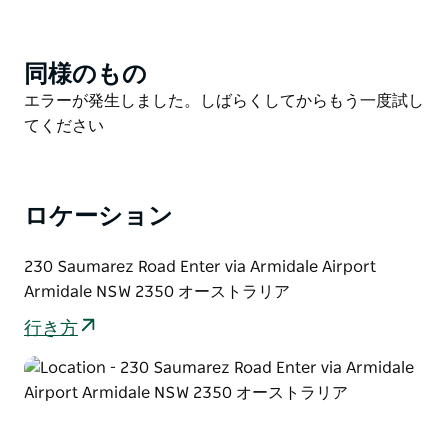
ューイングランドの四季を思い切り満喫してください。
早春には色とりどりの球根が咲き乱れ、コテージ フラ
ワーや広がった藤は、樹齢 100 年の樹木によって引き
同様のもの
Product
立てられます。オーストラリア庭園歴史協会が管理する
List
Product
エラーが発生しました。しばらくしてからもう一度試し
ヘリテージ ローズ ガーデンは、晩春から初夏にかけて
List
てください
花を咲かせます。ユニークな屋外の環境でピクニックを
楽しみ、ニューイングランドの広大な空を満喫してくだ
さい。リードをつけた行儀の良い犬は、お客様と一緒に
庭園を散策できます。
ロケーション
1834 年に建てられた農場の建物には、農業機械や設備
が完備されており、ソーマレス ホームステッド アンド
230 Saumarez Road Enter via Armidale Airport
ファームがかつてニューイングランド地域で最大かつ最
Armidale NSW 2350 オーストラリア
も成功した農地の 1 つであったことを証明しています。
行き方