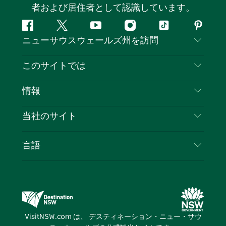
者および居住者として認識しています。
フ
ツ
ユ
イ
テ
ピ
ニューサウスウェールズ州を訪問
ェ
イ
ー
ン
ィ
ン
イ
ッ
チ
ス
ッ
タ
お問い合わせ
このサイトでは
ス
タ
ュ
タ
ク
レ
免責事項
ブ
ー
ー
グ
ト
ス
目的地
情報
ッ
ブ
ラ
ッ
ト
プライバシー
やるべきこと
ク
ム
ク
旅行情報
当社のサイト
クッキーに関する通知
ニューサウスウェールズ州のロードトリップ
ビジネスを登録する
利用規約
Sydney.com
イベント
言語
NSWでのビジネス
デスティネーション・ニュー・サウス・ウェール
宿泊施設
ニューサウスウェールズ州の教育
ズコーポレート
お得な情報
ビジネスイベントNSW
デスティネーション・ニュー・サウス・ウェール
VisitNSW.com は、 デスティネーション・ニュー・サウ
ズメディアセンター