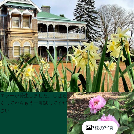
Product
Product
エラーが発生しました。しばら
List
List
くしてからもう一度試してくだ
さい
7枚の写真