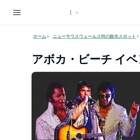
Toggle
navigation
ホーム
ニューサウスウェールズ州の観光スポット
アボカ・ビーチ イベ