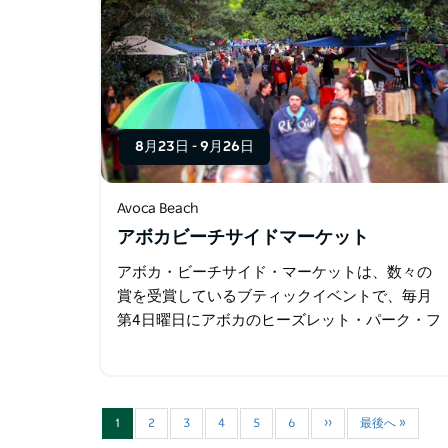
8月23日
-
9月26日
Avoca Beach
アボカビーチサイドマーケット
アボカ・ビーチサイド・マーケットは、数々の
賞を受賞しているブティックイベントで、毎月
第4日曜日にアボカのヒーズレット・パーク・フ
ォアショアと美しいアボカ・ビーチを背景に開
催されます。 この無料の月例イベントは…
1
2
3
4
5
6
››
最後へ »