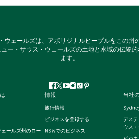
・ウェールズは、アボリジナルピープルをこの州
ニュー・サウス・ウェールズの土地と水域の伝統的
ます。
フ
ツ
ユ
イ
テ
ピ
は
情報
当社
ェ
イ
ー
ン
ィ
ン
イ
ッ
チ
ス
ッ
タ
旅行情報
Sydne
ス
タ
ュ
タ
ク
レ
ビジネスを登録する
デステ
ブ
ー
ー
グ
ト
ス
ウス・
ッ
ブ
ラ
ッ
ト
ウェールズ州のロー
NSWでのビジネス
ク
ム
ク
ビジネ