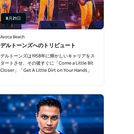
8月21日
Avoca Beach
デルトーンズへのトリビュート
デルトーンズは1958年に輝かしいキャリアをス
タートさせ、その後すぐに「Come a Little Bit
Closer」「Get A Little Dirt on Your Hands」
「Hangin '5」など数々のヒット曲を世に送り出
し…