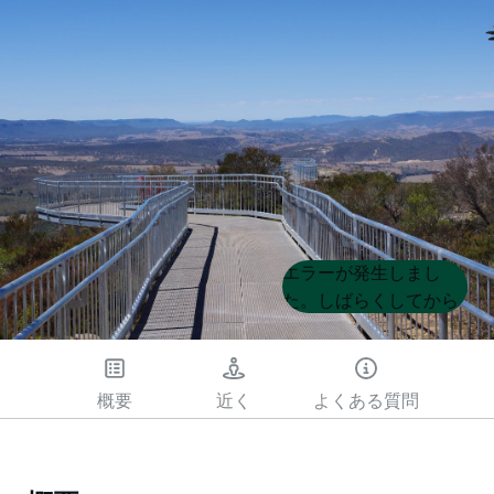
Product
Product
エラーが発生しまし
List
List
た。しばらくしてから
もう一度試してくださ
い
概要
近く
よくある質問