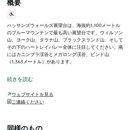
概要
ハッサンズウォールズ展望台は、海抜約1,100メートル
のブルーマウンテンで最も高い展望台です。ウィルソン
山、ヨーク山、タラナ山、ブラックスランド山、そして
その下のハートレイバレー全体に注目してください。南
にはカニンブラ渓谷とメガロング渓谷、ビンド山
（1,363メートル）があります。
ハッサンズウォールズ展望台は、海抜約1,100メートル
のブルーマウンテンで最も高い展望台です。ウィルソン
続きを読む
山、ヨーク山、タラナ山、ブラックスランド山、そして
その下のハートレイバレー全体に注目してください。南
ウェブサイトを見る
にはカニンブラ渓谷とメガロング渓谷、ビンド山
ご連絡ください
（1,363メートル）があります。
同様のもの
Product