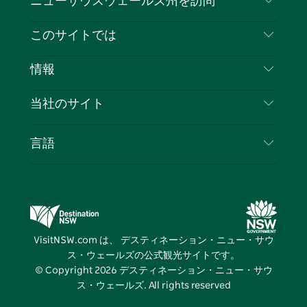
ニューサウスウェールズ州を訪問
ェ
イ
ー
ン
ィ
ン
イ
ッ
チ
ス
ッ
タ
お問い合わせ
このサイトでは
ス
タ
ュ
タ
ク
レ
免責事項
ブ
ー
ー
グ
ト
ス
目的地
情報
ッ
ブ
ラ
ッ
ト
プライバシー
やるべきこと
ク
ム
ク
旅行情報
当社のサイト
クッキーに関する通知
ニューサウスウェールズ州のロードトリップ
ビジネスを登録する
利用規約
Sydney.com
イベント
言語
NSWでのビジネス
デスティネーション・ニュー・サウス・ウェール
宿泊施設
ニューサウスウェールズ州の教育
ズコーポレート
お得な情報
ビジネスイベントNSW
デスティネーション・ニュー・サウス・ウェール
VisitNSW.com は、 デスティネーション・ニュー・サウ
ズメディアセンター
ス・ウェールズの公式観光サイトです。
ビビッド・シドニー
© Copyright
2026
デスティネーション・ニュー・サウ
ス・ウェールズ. All rights reserved