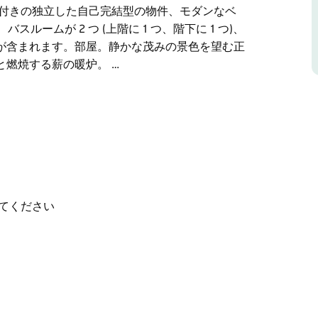
イブ付きの独立した自己完結型の物件、モダンなベ
ルームが 2 つ (上階に 1 つ、階下に 1 つ)、
が含まれます。部屋。静かな茂みの景色を望む正
燃焼する薪の暖炉。 …
まの低木地に広がるメガロング渓谷を一望する、快
結型の宿泊施設で、敷地内に十分な路外駐車場が
 分、世界的に有名なシーニック ワールドやスリ
クイーンベッドが 3 台、下の階にはクイーンベッ
てください
なベッドルームが 3 つと各部屋に備え付けのワ
に 1 つ)、二重ロックのガレージと、山積みの路外の
望む正面ベランダと、座って景色を眺めるベン
向かいにはすべての家電製品が備わった設備の整っ