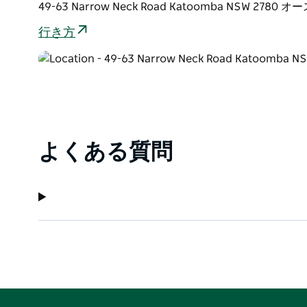
たキッチンが備わっています。
49-63 Narrow Neck Road Katoomba NSW 2780
階下のランパスルームには大型スマートテレビ、二段
行き方
適です。
2 階に戻った快適なラウンジ ルームには、12 人掛
電気ヒーター、無料 WiFi、高品質の新鮮なリネンと
ゴルフコースが近くにあり、カトゥーンバ中心業務地
ペットの飼育は固く禁止されており、敷地内での喫煙
よくある質問