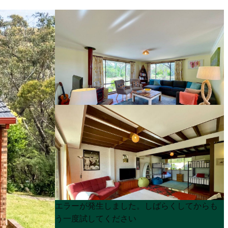
Product
Product
エラーが発生しました。しばらくしてからも
List
List
う一度試してください