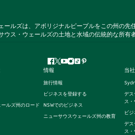
ェールズは、アボリジナルピープルをこの州の先
サウス・ウェールズの土地と水域の伝統的な所有
フ
ツ
ユ
イ
テ
ピ
は
情報
当社
ェ
イ
ー
ン
ィ
ン
イ
ッ
チ
ス
ッ
タ
旅行情報
Syd
ス
タ
ュ
タ
ク
レ
ビジネスを登録する
デス
ブ
ー
ー
グ
ト
ス
ス・
ッ
ブ
ラ
ッ
ト
ェールズ州のロード
NSWでのビジネス
ク
ム
ク
ビジ
ニューサウスウェールズ州の教育
デス
ス・