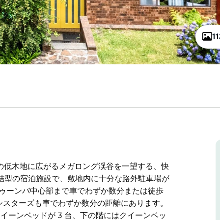
1
まの低木地に広がるメガロング渓谷を一望する、快
結型の宿泊施設で、敷地内に十分な路外駐車場が
トゥーンバ中心部まで車でわずか数分または徒歩
 シスターズも車でわずか数分の距離にあります。
クイーンベッドが 3 台、下の階にはクイーンベッ