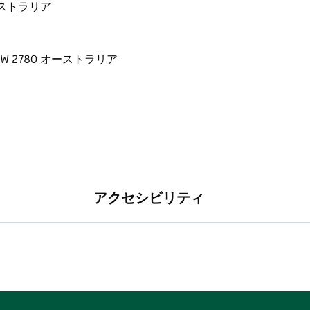
 オーストラリア
ベッド、快適な座席があり、お子様の隠れ家に最
けの柔らかい椅子があります。
タオル、フルランドリーが備わっています。
区まで徒歩圏内です。
は禁止されています
アクセシビリティ