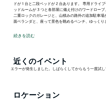
ドが 1 台と二段ベッドが 2 台あります。 専用ドラ
ッドルームが 3 つと各部屋に備え付けのワードローブ、バス
二重ロックのガレージと、山積みの路外の追加駐車場
面ベランダと、座って景色を眺めるベンチ、ゆっくりと
ナロー ネック リトリートは、1エーカーの自然のま
適で広々としたマウンテンハウスです。完全に自己完
続きを読む
あり、家族でのリラックスした休暇に最適です。
カトゥーンバ中心部まで車でわずか数分または徒歩 15
ー シスターズも車でわずか数分の距離にあります。
Product
近くのイベント
このリトリートには 12 名様が宿泊でき、上の階には
List
ドが 1 台と二段ベッドが 2 台あります。
Product
エラーが発生しました。しばらくしてからもう一度試し
List
専用ドライブ付きの独立した自己完結型の物件、モダン
ードローブ、バスルームが 2 つ (上階に 1 つ、階下
追加駐車場が含まれます。部屋。静かな茂みの景色を
ロケーション
チ、ゆっくりと燃焼する薪の暖炉。
ダイニングエリアには12名様まで着席可能で、その