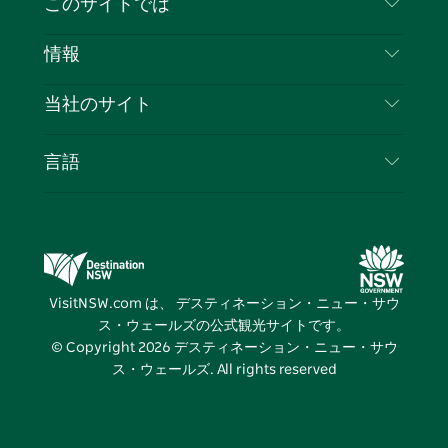
このサイトでは
ス
タ
ュ
タ
ク
レ
免責事項
ブ
ー
ー
グ
ト
ス
目的地
情報
ッ
ブ
ラ
ッ
ト
プライバシー
やるべきこと
ク
ム
ク
旅行情報
当社のサイト
クッキーに関する通知
ニューサウスウェールズ州のロードトリップ
ビジネスを登録する
利用規約
Sydney.com
イベント
言語
NSWでのビジネス
デスティネーション・ニュー・サウス・ウェール
宿泊施設
ニューサウスウェールズ州の教育
ズコーポレート
お得な情報
ビジネスイベントNSW
デスティネーション・ニュー・サウス・ウェール
VisitNSW.com は、 デスティネーション・ニュー・サウ
ズメディアセンター
ス・ウェールズの公式観光サイトです。
ビビッド・シドニー
© Copyright
2026
デスティネーション・ニュー・サウ
ス・ウェールズ. All rights reserved