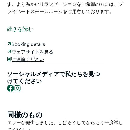
す。より温かいリラクゼーションをご希望の方には、プ
ライベートスチームルームをご用意しております。
ブルーマウンテンズの趣あるブラックヒース村に佇むパ
ークランズ・デイ・スパは、ブルーマウンテンズの中心
続きを読む
に佇む、リラクゼーションとリフレッシュのオアシスで
す。
Booking details
緑豊かな庭園とブルーマウンテンズ国立公園の自然の美
ウェブサイトを見る
しさに囲まれたパークランズ・デイ・スパでは、日々の
ご連絡ください
喧騒から逃れ、熟練のセラピストが静寂の旅へとご案内
いたします。
ソーシャルメディアで私たちを見つ
けてください
プライベートアメニティを完備したデラックスなダブル
Facebook
Instagram
トリートメントルーム2室、またはプライベートなシン
グルルームからお選びいただけます。より温かいリラク
ゼーションをご希望の方には、プライベートスチームル
ームをご用意しております。
同様のもの
Product
List
Product
エラーが発生しました。しばらくしてからもう一度試し
List
てください