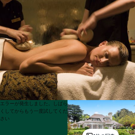
Product
Product
エラーが発生しました。しばら
List
List
くしてからもう一度試してくだ
さい