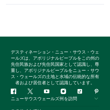
デスティネーション・ニュー・サウス・ウェ
ールズは、アボリジナルピープルをこの州の
先住民族および先住民国家として認識し、尊
重し、アボリジナルピープルをニュー・サウ
ス・ウェールズの土地と水域の伝統的な所有
者および居住者として認識しています。
フ
ツ
ユ
イ
テ
ピ
ニューサウスウェールズ州を訪問
ェ
イ
ー
ン
ィ
ン
イ
ッ
チ
ス
ッ
タ
お問い合わせ