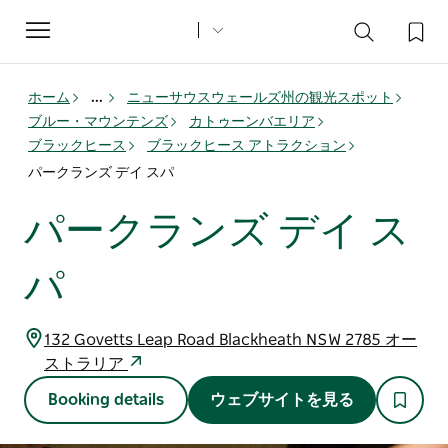
Toggle
navigation
ホーム
...
ニューサウスウェールズ州の観光スポット
ブルー・マウンテンズ
カトゥーンバエリア
ブラックヒース
ブラックヒース アトラクション
パークランズ デイ スパ
パークランズ デイ ス
パ
132 Govetts Leap Road Blackheath NSW 2785 オー
ストラリア
Booking details
ウェブサイトを見る