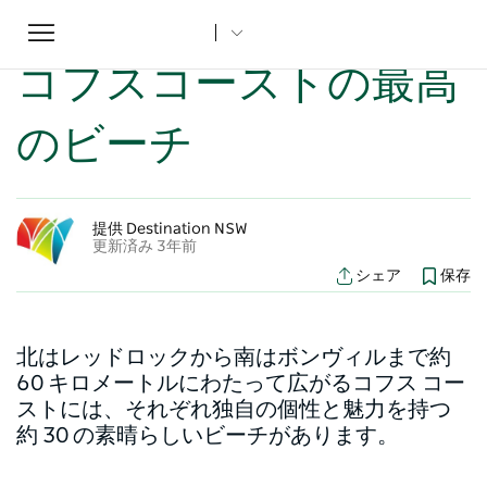
Toggle
ホーム
...
NSWの記事
コフスコーストの最高のビーチ
navigation
コフスコーストの最高
のビーチ
提供 Destination NSW
更新済み 3年前
シェア
保存
北はレッドロックから南はボンヴィルまで約
60 キロメートルにわたって広がるコフス コー
ストには、それぞれ独自の個性と魅力を持つ
約 30 の素晴らしいビーチがあります。