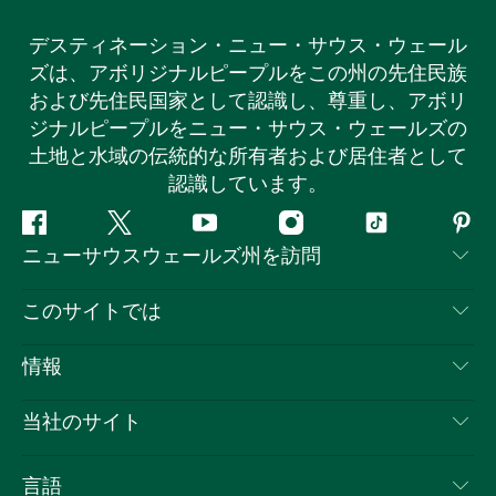
デスティネーション・ニュー・サウス・ウェール
ズは、アボリジナルピープルをこの州の先住民族
および先住民国家として認識し、尊重し、アボリ
ジナルピープルをニュー・サウス・ウェールズの
土地と水域の伝統的な所有者および居住者として
認識しています。
フ
ツ
ユ
イ
テ
ピ
ニューサウスウェールズ州を訪問
ェ
イ
ー
ン
ィ
ン
イ
ッ
チ
ス
ッ
タ
お問い合わせ
このサイトでは
ス
タ
ュ
タ
ク
レ
免責事項
ブ
ー
ー
グ
ト
ス
目的地
情報
ッ
ブ
ラ
ッ
ト
プライバシー
やるべきこと
ク
ム
ク
旅行情報
当社のサイト
クッキーに関する通知
ニューサウスウェールズ州のロードトリップ
ビジネスを登録する
利用規約
Sydney.com
イベント
言語
NSWでのビジネス