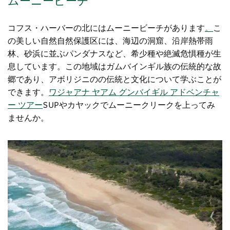
ムーニービーチ
コフス・ハーバーの北にはムーニービーチがあります
。
こ
の美しい自然自然保護区には、海辺の洞窟、沿岸熱帯雨
林、砂浜に並ぶパンダナスなど、希少種や絶滅危惧種が生
息しています。この地域はガムバインギル族の伝統的な故
郷であり、アボリジニのの伝統と文化について学ぶことが
できます。
ワジャアナ ヤアム グンバイギル アドベンチャ
ー ツアー
SUPやカヤックでムーニークリークを上ってみ
ませんか。