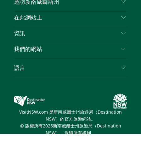
造訪新南威爾斯州
嘰
音
喳
聯絡我們
在此網站上
喳
免責聲明
目的地
資訊
隱私
要做的事情
旅行資訊
Cookie 通知
我們的網站
新南威爾斯州公路旅行
列出您的業務
使用條款
Sydney.com
活動
語言
新南威爾斯的商業
新南威爾士州旅遊局（Destination NSW）企業網
住宿
新南威爾斯的教育
站​
優惠訊息
新南威爾斯商務活動
新南威爾士州旅遊局（Destination NSW）媒體中
VisitNSW.com 是新南威爾士州旅遊局（Destination
心
NSW）的官方旅遊網站。
繽紛悉尼燈光音樂節
© 版權所有
2026
新南威爾士州旅遊局（Destination
NSW）。保留所有權利。