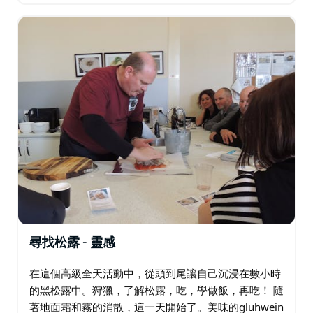
一旦狗發現松露，土壤令人陶醉的香氣表明埋藏的寶
藏。然後，您將能夠參與發掘這顆黑色寶石。 狩獵結束
後…
尋找松露 - 靈感
在這個高級全天活動中，從頭到尾讓自己沉浸在數小時
的黑松露中。狩獵，了解松露，吃，學做飯，再吃！ 隨
著地面霜和霧的消散，這一天開始了。美味的gluhwein