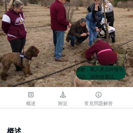
Product
Product
抱歉，載入產品時發生
List
List
錯誤。請稍後重試。
概述
附近
常見問題解答
概述