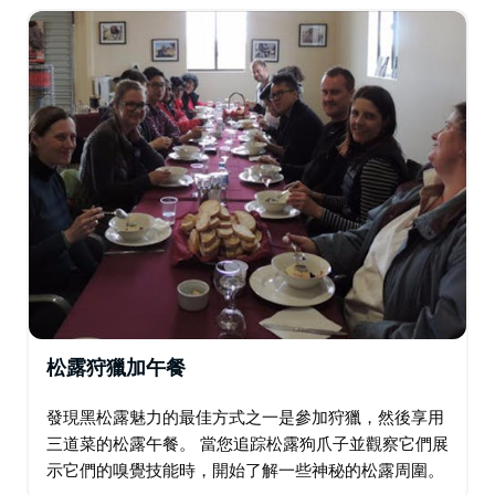
在巡迴演出結束時，Macenmist 還鼓勵其產品與該地區
當地生產的商品一起在酒窖門口銷售。
松露狩獵加午餐
發現黑松露魅力的最佳方式之一是參加狩獵，然後享用
三道菜的松露午餐。 當您追踪松露狗爪子並觀察它們展
示它們的嗅覺技能時，開始了解一些神秘的松露周圍。