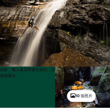
Product
Product
抱歉，載入產品時發生錯誤。請
List
List
稍後重試。
10 張照片