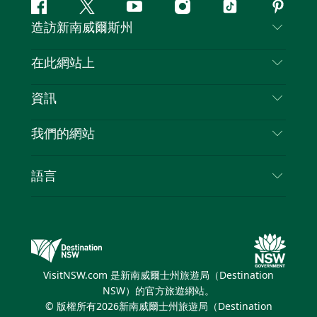
Facebook
嘰
Youtube
Instagram
抖
Pintere
造訪新南威爾斯州
嘰
音
喳
聯絡我們
在此網站上
喳
免責聲明
目的地
資訊
隱私
要做的事情
旅行資訊
Cookie 通知
我們的網站
新南威爾斯州公路旅行
列出您的業務
使用條款
Sydney.com
活動
語言
新南威爾斯的商業
新南威爾士州旅遊局（Destination NSW）企業網
住宿
新南威爾斯的教育
站​
優惠訊息
新南威爾斯商務活動
新南威爾士州旅遊局（Destination NSW）媒體中
VisitNSW.com 是新南威爾士州旅遊局（Destination
心
NSW）的官方旅遊網站。
繽紛悉尼燈光音樂節
© 版權所有
2026
新南威爾士州旅遊局（Destination