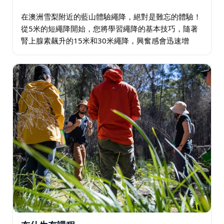
在澳洲雪梨附近的藍山體驗繩降，絕對是難忘的體驗！
從5米的短繩降開始，您將學習繩降的基本技巧，隨著
腎上腺素飆升的15米和30米繩降，興奮感會迅速增
強。 友好專業的教練隨時為您提供指導和技巧講解。
活動地點是風景優美的藍山國家公園，既是風景優美…