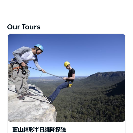
平。
夏季峽谷漂流包括跳躍、野外游泳以及澳洲最高、最刺激
的瀑布繩降。我們最受歡迎的探險項目是著名的皇后峽
谷。
Our Tours
冬季峽谷漂流則以徒步和在乾涸的峽谷中進行驚險刺激的
繩降為特色。
High and Wild 自 1991 年開始運營，擁有 100% 的安全
記錄。所有藍山峽谷漂流探險活動均由經驗豐富的導遊帶
領，並提供免費使用防水數位相機，以便拍攝難忘的照
片，為您的旅程留下美好的回憶。
藍山精彩半日繩降探險