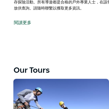
存探險活動。所有導遊都是合格的戶外專業人士，在該
放供查詢。請隨時聯繫以獲取更多資訊。
High and Wild 是一家位於澳洲雪梨附近藍山的戶外
他們提供各種戶外探險之旅，特別是繩索下降、溪降、
閱讀更多
它們自 1991 年以來一直在運作。憑藉 100% 的安
High and Wild 擁有超過 40 名導遊，負責藍
格的戶外專業人士，在該領域擁有數十年的經驗。
他們的售票處每天都開放供查詢。請隨時聯繫以獲取更
Our Tours