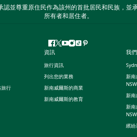
 NSW）承認並尊重原住民作為該州的首批居民和民族
所有者和居住者。
Facebook
嘰
Youtube
Instagram
抖
Pinterest
資訊
我們
嘰
音
喳
旅行資訊
Sydn
喳
列出您的業務
新南威
NS
路旅行
新南威爾斯的商業
新南
新南威爾斯的教育
新南威
NS
繽紛