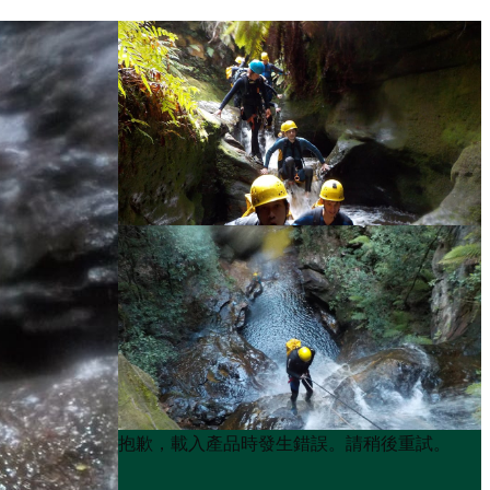
Product
Product
抱歉，載入產品時發生錯誤。請稍後重試。
List
List