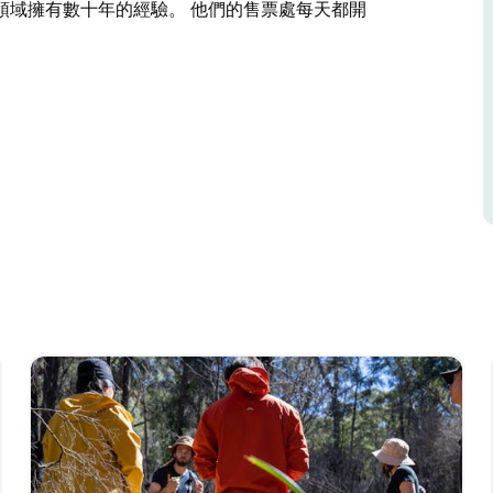
領域擁有數十年的經驗。 他們的售票處每天都開
探險營運商。
攀岩和叢林生存課程。
全記錄，您可以放心，您將獲得安全的照顧。
山溪降、速降、攀岩和叢林生存探險活動。所有導遊都是合
多資訊。