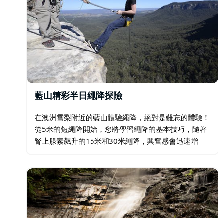
藍山精彩半日繩降探險
在澳洲雪梨附近的藍山體驗繩降，絕對是難忘的體驗！
從5米的短繩降開始，您將學習繩降的基本技巧，隨著
腎上腺素飆升的15米和30米繩降，興奮感會迅速增
強。 友好專業的教練隨時為您提供指導和技巧講解。
活動地點是風景優美的藍山國家公園，既是風景優美…