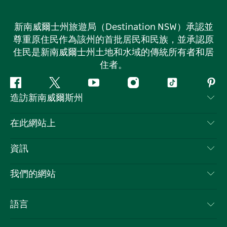
新南威爾士州旅遊局（Destination NSW）承認並
尊重原住民作為該州的首批居民和民族，並承認原
住民是新南威爾士州土地和水域的傳統所有者和居
住者。
Facebook
嘰
Youtube
Instagram
抖
Pint
造訪新南威爾斯州
嘰
音
喳
聯絡我們
在此網站上
喳
免責聲明
目的地
資訊
隱私
要做的事情
旅行資訊
Cookie 通知
我們的網站
新南威爾斯州公路旅行
列出您的業務
使用條款
Sydney.com
活動
語言
新南威爾斯的商業
新南威爾士州旅遊局（Destination NSW）企業網站​
住宿
新南威爾斯的教育