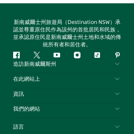
新南威爾士州旅遊局（Destination NSW）承
認並尊重原住民作為該州的首批居民和民族，
並承認原住民是新南威爾士州土地和水域的傳
統所有者和居住者。
Facebook
嘰
Youtube
Instagram
抖
Pintere
造訪新南威爾斯州
嘰
音
喳
聯絡我們
在此網站上
喳
免責聲明
目的地
資訊
隱私
要做的事情
旅行資訊
Cookie 通知
我們的網站
新南威爾斯州公路旅行
列出您的業務
使用條款
Sydney.com
活動
語言
新南威爾斯的商業
新南威爾士州旅遊局（Destination NSW）企業網