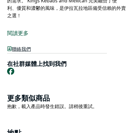
的需求。 Kings Kebabs and Mexican 完美融合了便
利、優質和濃鬱的風味，是伊拉瓦拉地區備受信賴的外賣
之選！
想隨時隨地享受濃鬱風味？那就來斯托克蘭謝爾哈伯購物
中心的 Kings Kebabs and Mexican 餐廳吧！這裡匯聚
閱讀更多
了各種令人垂涎的經典美食，絕對不容錯過！
Kings Kebabs and Mexican 以其分量十足和新鮮食材而
聯絡我們
聞名，菜單上的菜品琳瑯滿目，從鮮嫩多汁的土耳其烤
肉、風味濃鬱的墨西哥捲餅，到澆滿餡料的烤土豆、清爽
在社群媒體上找到我們
Facebook
的沙拉、滋滋作響的墨西哥玉米卷、美味漢堡和傳統土耳
其烤餅，應有盡有。無論您是想快速解決午餐、享用便
餐，還是想快速飽餐一頓，Kings Kebabs and Mexican
都能滿足您的需求。
Product
更多類似商品
Kings Kebabs and Mexican 完美融合了便利、優質和濃
List
Product
抱歉，載入產品時發生錯誤。請稍後重試。
鬱的風味，是伊拉瓦拉地區備受信賴的外賣之選！
List