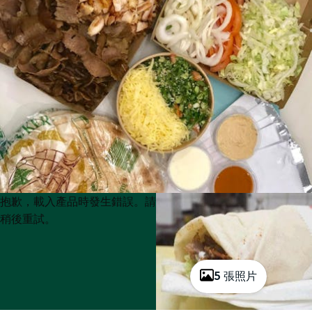
Product
Product
抱歉，載入產品時發生錯誤。請
List
List
稍後重試。
5 張照片