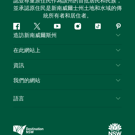
認並尊重原住民作為該州的首批居民和民族，
並承認原住民是新南威爾士州土地和水域的傳
統所有者和居住者。
Facebook
嘰
Youtube
Instagram
抖
Pintere
造訪新南威爾斯州
嘰
音
喳
聯絡我們
在此網站上
喳
免責聲明
目的地
資訊
隱私
要做的事情
旅行資訊
Cookie 通知
我們的網站
新南威爾斯州公路旅行
列出您的業務
使用條款
Sydney.com
活動
語言
新南威爾斯的商業
新南威爾士州旅遊局（Destination NSW）企業網
住宿
新南威爾斯的教育
站​
優惠訊息
新南威爾斯商務活動
新南威爾士州旅遊局（Destination NSW）媒體中