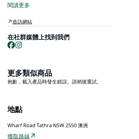
到它位於藍寶石海岸的水邊，怎麼可能不呢？
閱讀更多
列入遺產名錄的塔斯拉碼頭建於 1860 年代，但它仍然是
藍寶石海岸社區的重要組成部分，也是美食家和戶外運動
造訪網站
愛好者以及喜歡在水下探索的人們的活動中心。
在社群媒體上找到我們
在春季，鯨魚是每年往返南極洲（八月至十一月）的常見
Facebook
Instagram
景象。準備好觀賞令人眼花繚亂的海洋表演，有時可以近
距離觀看座頭鯨和南露脊鯨在海灣平靜的水域中棲息的情
況。
Product
更多類似商品
碼頭是當地人最喜歡的咖啡館和畫廊 The Wharf Local
List
Product
的所在地，還有塔斯拉碼頭博物館 (Tathra Wharf
抱歉，載入產品時發生錯誤。請稍後重試。
List
Museum)，您可以在那裡探索當地的航海歷史。
地點
Wharf Road Tathra NSW 2550 澳洲
獲取路線