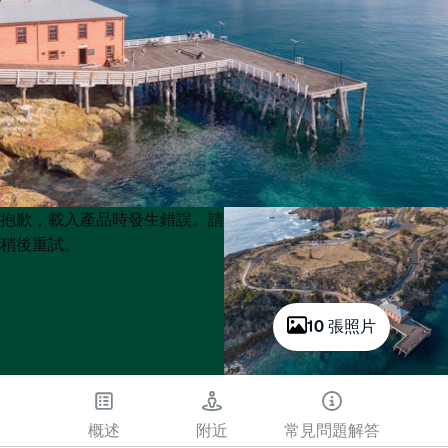
Product
Product
抱歉，載入產品時發生錯誤。請
List
List
稍後重試。
10 張照片
概述
附近
常見問題解答