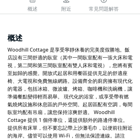
概述
附近
常見問題解答
概述
Woodhill Cottage 是享受寧靜休養的完美度假勝地。飯
店設有三間舒適的臥室（其中一間臥室配有一張大床和電
視，第二間和第三間臥室配有雙人床和電視），您將有賓
至如歸的感覺。開放式起居和用餐區提供充足的舒適座
椅、大電視和免費無線網路。設備齊全的廚房擁有現代化
的電器，包括冰箱、微波爐、烤箱、咖啡機和洗碗機，讓
準備餐點變得輕而易舉。 現代化的浴室，或享受帶有燃
氣燒烤設施和休息區的戶外空間。起居區配有空調，每間
臥室均配有吊扇，讓您保持涼爽舒適。 Woodhill
Cottage 提供 1 個停車位，還提供額外的路邊停車位。
提供所有床單，但不要忘記帶上沙灘毛巾，以便前往附近
的海岸。儘管可以使用 Wi-Fi，但無法保證連線。請注