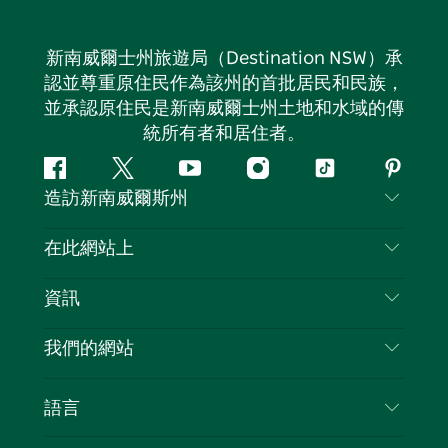
新南威爾士州旅遊局（Destination NSW）承
認並尊重原住民作為該州的首批居民和民族，
並承認原住民是新南威爾士州土地和水域的傳
統所有者和居住者。
Facebook
嘰
Youtube
Instagram
抖
Pintere
造訪新南威爾斯州
嘰
音
喳
聯絡我們
在此網站上
喳
免責聲明
目的地
資訊
隱私
要做的事情
旅行資訊
Cookie 通知
我們的網站
新南威爾斯州公路旅行
列出您的業務
使用條款
Sydney.com
活動
語言
新南威爾斯的商業
新南威爾士州旅遊局（Destination NSW）企業網
住宿