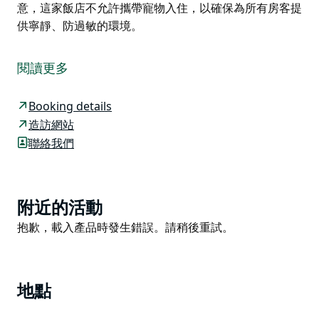
意，這家飯店不允許攜帶寵物入住，以確保為所有房客提
供寧靜、防過敏的環境。
Woodhill Cottage 是享受寧靜休養的完美度假勝地。飯
店設有三間舒適的臥室（其中一間臥室配有一張大床和電
閱讀更多
視，第二間和第三間臥室配有雙人床和電視），您將有賓
至如歸的感覺。開放式起居和用餐區提供充足的舒適座
Booking details
椅、大電視和免費無線網路。設備齊全的廚房擁有現代化
造訪網站
的電器，包括冰箱、微波爐、烤箱、咖啡機和洗碗機，讓
聯絡我們
準備餐點變得輕而易舉。
現代化的浴室，或享受帶有燃氣燒烤設施和休息區的戶外
空間。起居區配有空調，每間臥室均配有吊扇，讓您保持
Product
附近的活動
涼爽舒適。
List
Product
抱歉，載入產品時發生錯誤。請稍後重試。
Woodhill Cottage 提供 1 個停車位，還提供額外的路邊
List
停車位。提供所有床單，但不要忘記帶上沙灘毛巾，以便
前往附近的海岸。儘管可以使用 Wi-Fi，但無法保證連
線。請注意，這家飯店不允許攜帶寵物入住，以確保為所
地點
有房客提供寧靜、防過敏的環境。