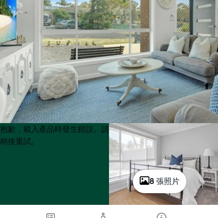
Product
Product
抱歉，載入產品時發生錯誤。請
List
List
稍後重試。
8 張照片