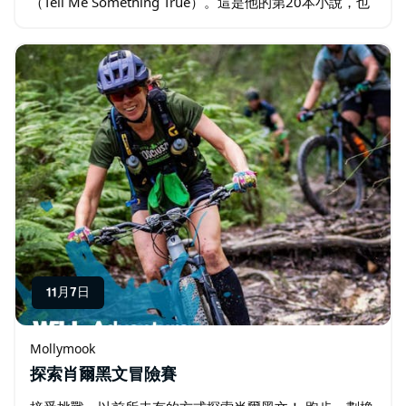
（Tell Me Something True）。這是他的第20本小說，也
是他首本以澳洲為背景的小說。 麥可羅伯瑟姆的這部驚世
之作情感飽滿，扣人心弦…
11月7日
Mollymook
探索肖爾黑文冒險賽