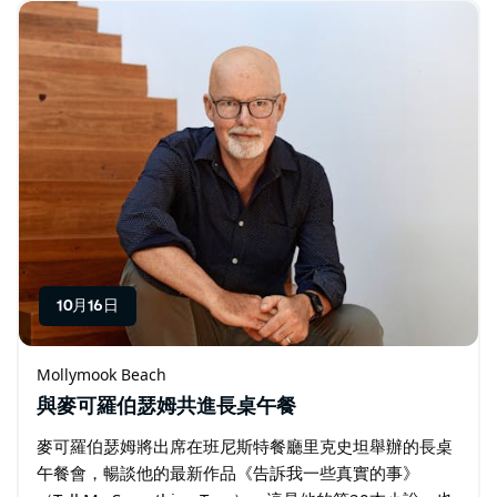
10月16日
Mollymook Beach
與麥可羅伯瑟姆共進長桌午餐
麥可羅伯瑟姆將出席在班尼斯特餐廳里克史坦舉辦的長桌
午餐會，暢談他的最新作品《告訴我一些真實的事》