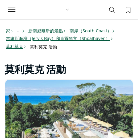
Toggle
navigation
家
新南威爾斯的景點
南岸（South Coast）
...
杰維斯海灣（Jervis Bay）和肖爾黑文（Shoalhaven）
莫利莫克
莫利莫克 活動
莫利莫克 活動