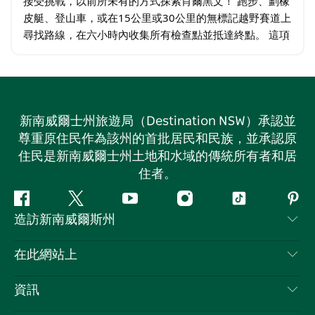
接受挑戰，以前所未有的方式探索肖爾黑文！ 跑步、劃橡
皮艇、登山車，或在15公里或30公里的無標記越野賽道上
尋找路線，在六小時內收集所有檢查點並抵達終點。 這項
團隊活動可能是您在山地小徑上能體驗到的最有趣的一
天。您將與隊友兩人一組，使用地圖和指南針…
新南威爾士州旅遊局（Destination NSW）承認並
尊重原住民作為該州的首批居民和民族，並承認原
住民是新南威爾士州土地和水域的傳統所有者和居
住者。
Facebook
嘰
Youtube
Instagram
抖
Pint
造訪新南威爾斯州
嘰
音
喳
聯絡我們
在此網站上
喳
免責聲明
目的地
資訊
隱私
要做的事情