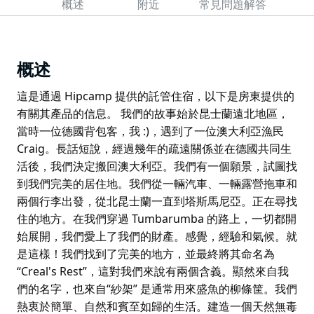
概述
附近
常見問題解答
概述
這是通過 Hipcamp 提供的託管住宿，以下是房東提供的
有關其產品的信息。 我們的故事始於昆士蘭遠北地區，
當時一位德國背包客，我 :)，遇到了一位澳大利亞漁民
Craig。長話短說，經過幾年的疏遠關係並在德國共同生
活後，我們決定搬回澳大利亞。我們有一個願景，試圖找
到我們完美的居住地。我們從一輛汽車、一輛露營拖車和
兩個行李出發，從北昆士蘭一直到塔斯馬尼亞。正在尋找
住的地方。在我們穿過 Tumbarumba 的路上，一切都開
始展開，我們愛上了我們的財產。感覺，經驗和氣候。就
是這樣！我們找到了完美的地方，並最終將其命名為
“Creal's Rest”，這對我們來說有兩個含義。顯然來自我
們的名字，也來自“紗架” 是通常用來盛魚的柳條筐。我們
熱衷於簡單、自然和賓至如歸的生活。建造一個天然無毒