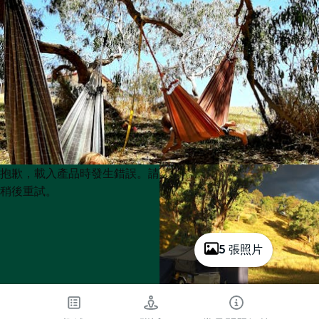
Product
Product
抱歉，載入產品時發生錯誤。請
List
List
稍後重試。
5 張照片