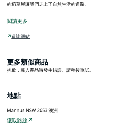
的稻草屋讓我們走上了自然生活的道路。
這是通過 Hipcamp 提供的託管住宿，以下是房東提供的
有關其產品的信息。
閱讀更多
我們的故事始於昆士蘭遠北地區，當時一位德國背包客，
我 :)，遇到了一位澳大利亞漁民 Craig。長話短說，經過
造訪網站
幾年的疏遠關係並在德國共同生活後，我們決定搬回澳大
利亞。我們有一個願景，試圖找到我們完美的居住地。我
們從一輛汽車、一輛露營拖車和兩個行李出發，從北昆士
Product
更多類似商品
蘭一直到塔斯馬尼亞。正在尋找住的地方。在我們穿過
List
Product
抱歉，載入產品時發生錯誤。請稍後重試。
Tumbarumba 的路上，一切都開始展開，我們愛上了我
List
們的財產。感覺，經驗和氣候。就是這樣！我們找到了完
美的地方，並最終將其命名為“Creal's Rest”，這對我們
來說有兩個含義。顯然來自我們的名字，也來自“紗架”
地點
是通常用來盛魚的柳條筐。我們熱衷於簡單、自然和賓至
如歸的生活。建造一個天然無毒的稻草屋讓我們走上了自
Mannus NSW 2653 澳洲
然生活的道路。
獲取路線