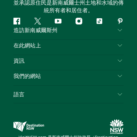
並承認原住民是新南威爾士州土地和水域的傳
統所有者和居住者。
Facebook
嘰
Youtube
Instagram
抖
Pintere
造訪新南威爾斯州
嘰
音
喳
聯絡我們
在此網站上
喳
免責聲明
目的地
資訊
隱私
要做的事情
旅行資訊
Cookie 通知
我們的網站
新南威爾斯州公路旅行
列出您的業務
使用條款
Sydney.com
活動
語言
新南威爾斯的商業
新南威爾士州旅遊局（Destination NSW）企業網
住宿
新南威爾斯的教育
站​
優惠訊息
新南威爾斯商務活動
新南威爾士州旅遊局（Destination NSW）媒體中