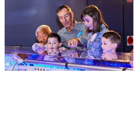
雪山水力探索中心和咖啡館
，庫馬（Cooma）
訪問
拉格倫畫廊和文化中心
欣賞當地藝術家的作品，從高處
欣賞小鎮
保姆山羊山瞭望台
. 包括參觀
格拉斯頓山瞭望台
，
坐落在 125 公頃的原生叢林中，可以欣賞到莫納羅平原的
壯麗全景。