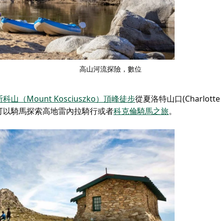
高山河流探險
，數位
科山（Mount Kosciuszko）頂峰徒步
從夏洛特山口(Charlotte
可以騎馬探索高地
雷內拉騎行
或者
科克倫騎馬之旅
。