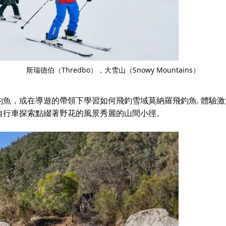
斯瑞德伯（Thredbo），大雪山（Snowy Mountains）
釣魚，或在導遊的帶領下學習如何飛釣
雪域莫納羅飛釣魚
. 體驗
自行車探索點綴著野花的風景秀麗的山間小徑
。