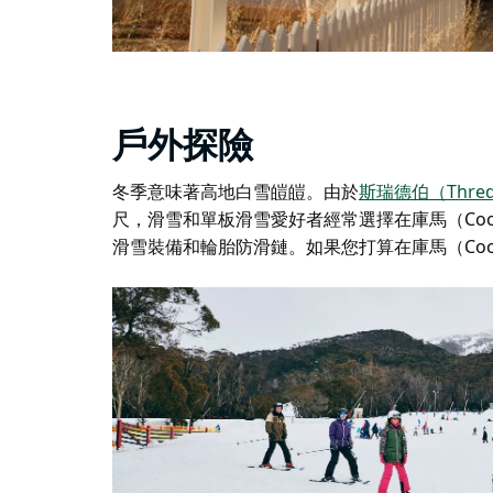
戶外探險
冬季意味著高地白雪皚皚。由於
斯瑞德伯（Thre
尺，滑雪和單板滑雪愛好者經常選擇在庫馬（Co
滑雪裝備和輪胎防滑鏈。如果您打算在庫馬（Co