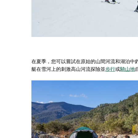
在夏季，您可以嘗試在原始的山間河流和湖泊中
艇在雪河上的刺激
高山河流探險
並
步行
或
騎山地