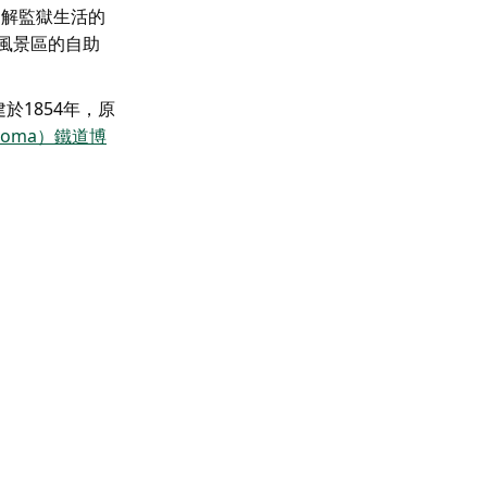
了解監獄生活的
風景區的自助
1854年，原
ooma）鐵道博