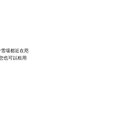
滑雪場
都近在咫
您也可以租用