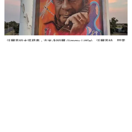
沃爾蓋特水塔壁畫 - 吉米·利特爾 (Jimmy Little)，沃爾蓋特，閃電
山脊（Lightning Ridge）
這
達里瓦長老集團展覽中心
提供令人著迷的原住民文物展覽
以及一條自助步道。沿著風景如畫的
追蹤者沃爾福德步道
，
沿著納莫伊河蜿蜒 1.5 公里，以紀念當地傳奇的原住民追蹤
者諾曼沃爾福德 (Norman Walford)。