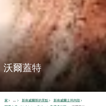
沃爾蓋特
家
新南威爾斯的景點
新南威爾士州內陸
...