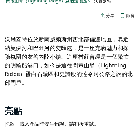
閃電山脊（Lightning Ridge）及週邊地區
沃爾蓋特
節省
分享
沃爾蓋特位於新南威爾斯州西北部偏遠地區，靠近
納莫伊河和巴旺河的交匯處，是一座充滿魅力和探
險氛圍的友善內陸小鎮。這座村莊曾經是一個繁忙
的明輪船港口，如今是通往閃電山脊（Lightning
Ridge）蛋白石礦區和史詩般的達令河公路之旅的北
部門戶。
亮點
抱歉，載入產品時發生錯誤。請稍後重試。